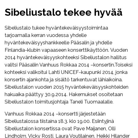
Sibeliustalo tekee hyvää
Sibeliustalo tukee hyväntekeväisyystoimintaa
tarjoamalla kerran vuodessa yhdelle
hyväntekeväisyyshankkeelle Pääsalin ja yhdelle
Finlandia-klubin vapaaseen konserttikäyttöön. Vuoden
2014 hyväntekeväisyyskohteeksi Sibeliustalon hallitus
valitsi Pääsaliin Vanhuus Rokkaa 2014 –konsertin.Toiseksi
kohteeksi valikoitui Lahti UNICEF-kaupunki 2014, jonka
konsertin ajankohta ja sisältö tarkentuvat lähiaikoina.
Sibeliustalon vuoden 2015 hyväntekeväisyyskohteiden
hakuaika päättyy 30.9.2014. Hakemukset osoitetaan
Sibeliustalon toimitusjohtaja Taneli Tuomaalalle.
Vanhuus Rokkaa 2014 –konsertti järjestetään
Sibeliustalossa tiistaina 18.3. klo 19.00. Esiintyjinä
Sibeliustalon konsertissa ovat Pave Maijanen, Olli
Lindholm, Vicky Rosti, Laura Voutilainen, Heikki Hilander