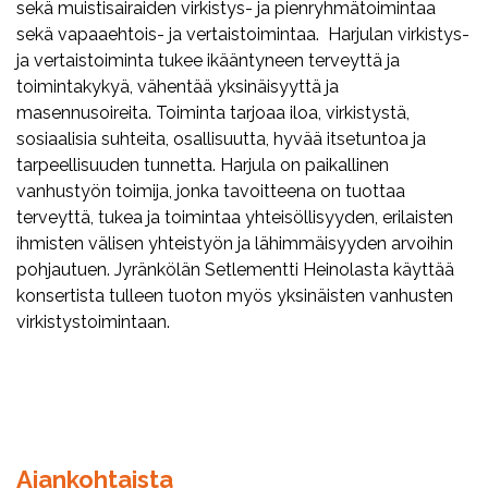
sekä muistisairaiden virkistys- ja pienryhmätoimintaa
sekä vapaaehtois- ja vertaistoimintaa. Harjulan virkistys-
ja vertaistoiminta tukee ikääntyneen terveyttä ja
toimintakykyä, vähentää yksinäisyyttä ja
masennusoireita. Toiminta tarjoaa iloa, virkistystä,
sosiaalisia suhteita, osallisuutta, hyvää itsetuntoa ja
tarpeellisuuden tunnetta. Harjula on paikallinen
vanhustyön toimija, jonka tavoitteena on tuottaa
terveyttä, tukea ja toimintaa yhteisöllisyyden, erilaisten
ihmisten välisen yhteistyön ja lähimmäisyyden arvoihin
pohjautuen. Jyränkölän Setlementti Heinolasta käyttää
konsertista tulleen tuoton myös yksinäisten vanhusten
virkistystoimintaan.
Ajankohtaista