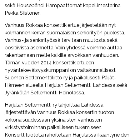
sekä Housebändi Hampaattomat kapellimestarina
Pekka Siistonen.
Vanhuus Rokkaa konserttikiertue järjestetään nyt
kolmannen kerran suomalaisen seniorityön puolesta.
Vanhus- ja seniorityössä tarvitaan muutosta sekä
positiivista asennetta. Vain yhdessä voimme auttaa
rakentamaan meille kaikille arvokkaan vanhuuden.
Tämän vuoden 2014 konserttikiertueen
hyväntekeväisyyskumppani on valtakunnallisesti
Suomen Setlementtiliitto ry ja paikallisesti Päijät-
Hämeen alueella Harjulan Setlementti Lahdessa sekä
Jyränkölän Setlementti Heinolassa.
Harjulan Setlementti ry lahjoittaa Lahdessa
järjestettävän Vanhuus Rokkaa konsertin tuoton
kokonaisuudessaan yksinäisten vanhusten
virkistystoiminnan paikalliseen tukemiseen.
Konserttituotolla rahoitetaan Harjulassa ikääntyneiden