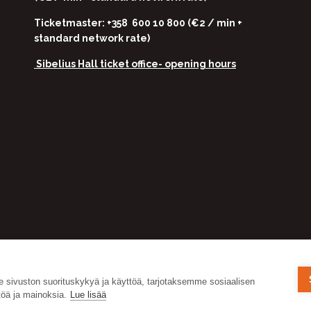
Ticketmaster: +358 600 10 800 (€2 / min +
standard network rate)
Sibelius Hall ticket office-
opening hours
ivuston suorituskykyä ja käyttöä, tarjotaksemme sosiaalisen
öä ja mainoksia.
Lue lisää