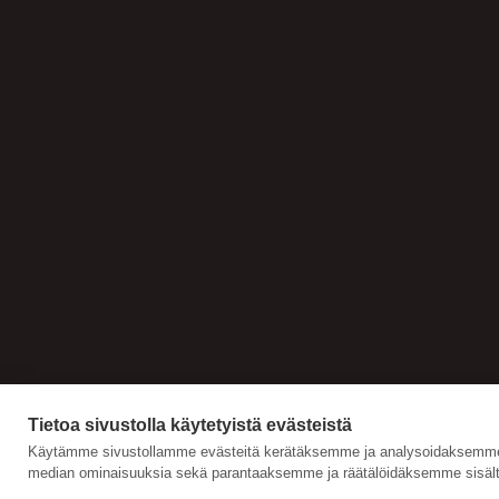
Tietoa sivustolla käytetyistä evästeistä
Käytämme sivustollamme evästeitä kerätäksemme ja analysoidaksemme s
median ominaisuuksia sekä parantaaksemme ja räätälöidäksemme sisält