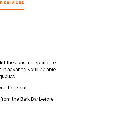
n services
lift the concert experience
 in advance, you’ll be able
 queues.
re the event.
 from the Bark Bar before