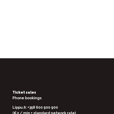
Ticket sales
Phone bookings
Lippu.fi: +358 600 900 900
(€2 / min + standard network rate)