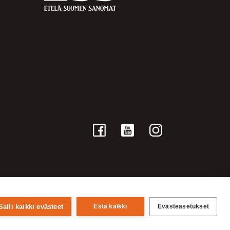
Salli kaikki evästeet
Estä kaikki
Evästeasetukset