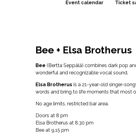
Event calendar
Ticket s
Bee + Elsa Brotherus
Bee
(Bertta Seppälä) combines dark pop and s
wonderful and recognizable vocal sound.
Elsa Brotherus
is a 21-year-old singer-songw
words and bring to life moments that most of
No age limits, restricted bar area.
Doors at 8 pm
Elsa Brotherus at 8.30 pm
Bee at 9.15 pm