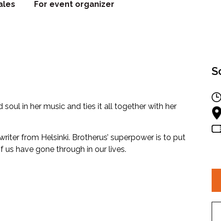
ales
For event organizer
S
oul in her music and ties it all together with her
riter from Helsinki. Brotherus’ superpower is to put
 us have gone through in our lives.