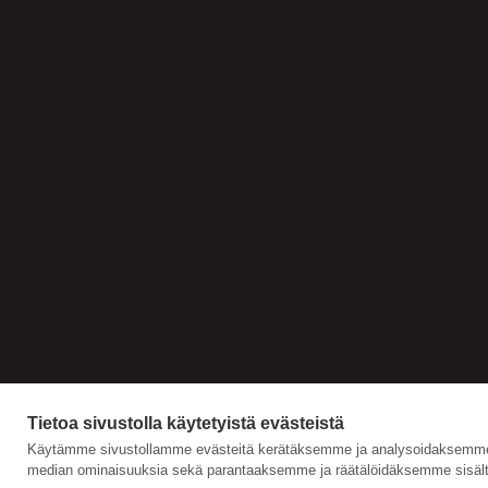
Tietoa sivustolla käytetyistä evästeistä
Käytämme sivustollamme evästeitä kerätäksemme ja analysoidaksemme s
median ominaisuuksia sekä parantaaksemme ja räätälöidäksemme sisält