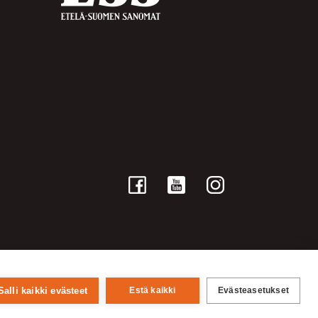
Salli kaikki evästeet
Estä kaikki
Evästeasetukset