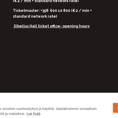
(€2 / min + standard network rate)
Ticketmaster: +358 600 10 800 (€2 / min +
standard network rate)
Sibelius Hall ticket office-
opening hours
ivuston suorituskykyä ja käyttöä, tarjotaksemme sosiaalisen
öä ja mainoksia.
Lue lisää