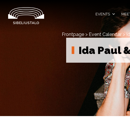
Skip
to
content
EVENTS
MEET
Frontpage
>
Event Calendar
>
I
Ida Paul 