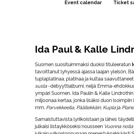
Event calendar
Ticket s
Ida Paul & Kalle Lind
Suomen suosituimmaksi duoksi tituleeratun
tavoittanut lyhyessä ajassa laajan yleisön. B
tuplaplatinaa, platinaa ja kultaa saavuttaneet
susta
-debyyttialbumi, neljä Emma-ehdokkuut
ympäri Suomen. Ida Paulin & Kalle Lindrothin
miljoonaa kertaa, jonka lisäksi duon isoimpiin 
mm.
Parvekkeella
,
Päällekkäin
,
Kupla
ja
Plane
Samaistuttavista lyriikoistaan ja lähes täydel
julkaisi listaykköseksi nousseen
Vuonna noll
julkaisuviikonloppunaan menestyksekkäästi Sp