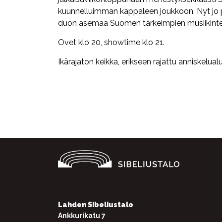
kuunnelluimman kappaleen joukkoon. Nyt jo p
duon asemaa Suomen tärkeimpien musiikintek
Ovet klo 20, showtime klo 21.
Ikärajaton keikka, erikseen rajattu anniskelual
Facebook
Twitter
WhatsApp
Lahden Sibeliustalo
Ankkurikatu 7