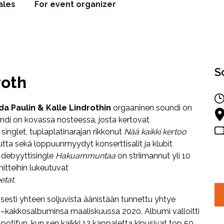
ales
For event organizer
S
roth
Ida
Paulin & Kalle
Lindrothin
orgaaninen soundi on
ändi on kovassa nosteessa, josta kertovat
 singlet, tuplaplatinarajan rikkonut
Nää kaikki kertoo
ta sekä loppuunmyydyt konserttisalit ja klubit
 debyyttisingle
Hakuammuntaa
on striimannut yli 10
hitteihin lukeutuvat
etat.
lisesti yhteen soljuvista äänistään tunnettu yhtye
a
–kakkosalbuminsa maaliskuussa 2020. Albumi valloitti
otifyn, kun sen kaikki 12 kappaletta kipusivat top 50