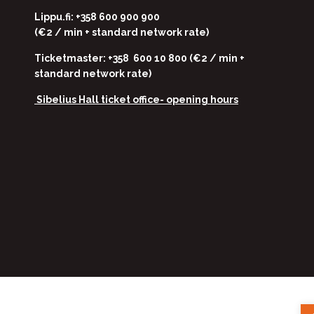
Lippu.fi: +358 600 900 900
(€2 / min + standard network rate)
Ticketmaster: +358 600 10 800 (€2 / min +
standard network rate)
Sibelius Hall ticket office-
opening hours