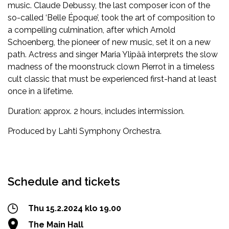
music. Claude Debussy, the last composer icon of the
so-called ‘Belle Époque’, took the art of composition to
a compelling culmination, after which Arnold
Schoenberg, the pioneer of new music, set it on a new
path. Actress and singer Maria Ylipää interprets the slow
madness of the moonstruck clown Pierrot in a timeless
cult classic that must be experienced first-hand at least
once in a lifetime.
Duration: approx. 2 hours, includes intermission.
Produced by Lahti Symphony Orchestra.
Facebook
Twitter
WhatsApp
Schedule and tickets
Thu 15.2.2024 klo 19.00
The Main Hall