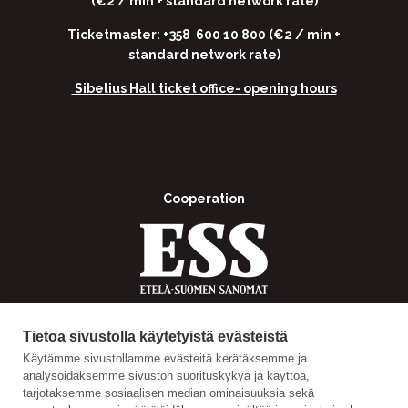
(€2 / min + standard network rate)
Ticketmaster: +358 600 10 800 (€2 / min +
standard network rate)
Sibelius Hall ticket office-
opening hours
Cooperation
Tietoa sivustolla käytetyistä evästeistä
Käytämme sivustollamme evästeitä kerätäksemme ja
analysoidaksemme sivuston suorituskykyä ja käyttöä,
tarjotaksemme sosiaalisen median ominaisuuksia sekä