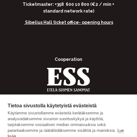
Ticketmaster: +358 600 10 800 (€2 / min +
standard network rate)
Sibelius Hall ticket office-
opening hours
Cooperation
Tietoa sivustolla käytetyistä evästeistä
Käytämme sivustollamme evästeitä kerätäksemme ja
analysoidaksemme sivuston suorituskykyä ja käyttöä,
tarjotaksemme sosiaalisen median ominaisuuksia sekä
parantaaksemme ja räätälöidäksemme sisältöä ja mainoksia.
Lue
lisää