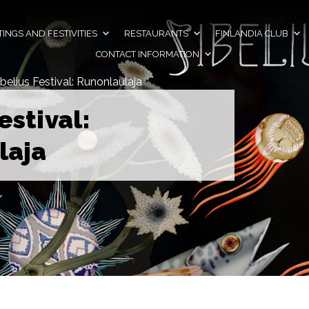
INGS AND FESTIVITIES
RESTAURANTS
FINLANDIA CLUB
CONTACT INFORMATION
ibelius Festival: Runonlaulaja
estival:
laja