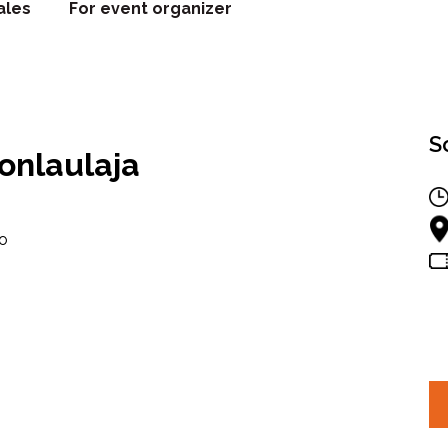
ales
For event organizer
S
nonlaulaja
ko