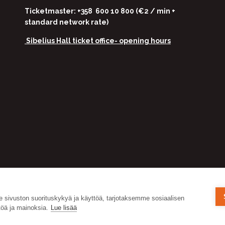
Ticketmaster: +358 600 10 800 (€2 / min +
standard network rate)
Sibelius Hall ticket office-
opening hours
ivuston suorituskykyä ja käyttöä, tarjotaksemme sosiaalisen
öä ja mainoksia.
Lue lisää