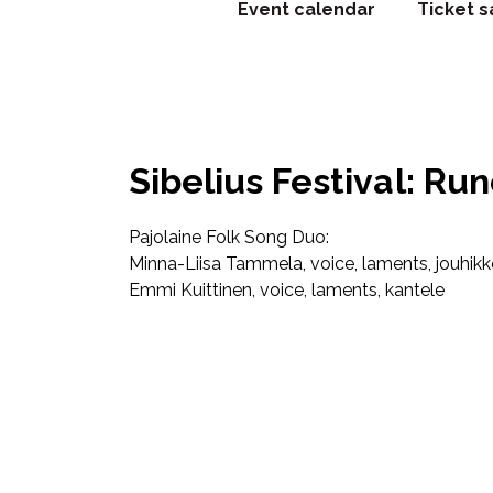
Event calendar
Ticket s
Sibelius Festival: Ru
Pajolaine Folk Song Duo:
Minna-Liisa Tammela, voice, laments, jouhik
Emmi Kuittinen, voice, laments, kantele
Facebook
Twitter
WhatsApp