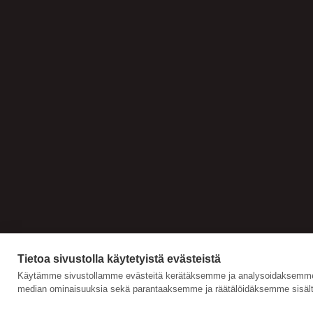
Tietoa sivustolla käytetyistä evästeistä
Käytämme sivustollamme evästeitä kerätäksemme ja analysoidaksemme s
median ominaisuuksia sekä parantaaksemme ja räätälöidäksemme sisält