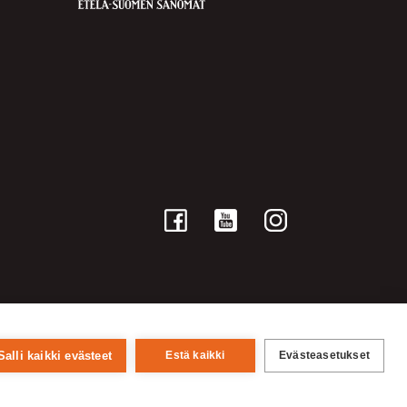
Salli kaikki evästeet
Estä kaikki
Evästeasetukset