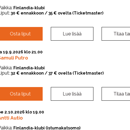
Paikka:
Finlandia-klubi
iput:
30 € ennakkoon / 35 € ovelta (Ticketmaster)
Osta liput
Lue lisää
Tilaa tar
a 19.9.2026 klo 21.00
Samuli Putro
Paikka:
Finlandia-klubi
iput:
32 € ennakkoon / 37 € ovelta (Ticketmaster)
Osta liput
Lue lisää
Tilaa tar
pe 2.10.2026 klo 19.00
Antti Autio
Paikka:
Finlandia-klubi (istumakatsomo)