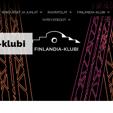
KOKOUKSET JA JUHLAT
RAVINTOLAT
FINLANDIA-KLUBI
YHTEYSTIEDOT
-klubi