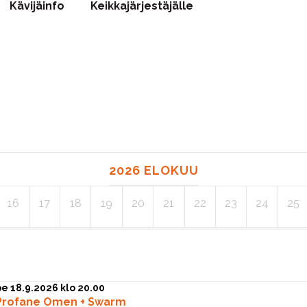
Kävijäinfo
Keikkajärjestäjälle
2026 ELOKUU
16
17
18
19
20
21
22
23
24
25
pe 18.9.2026 klo 20.00
Profane Omen + Swarm