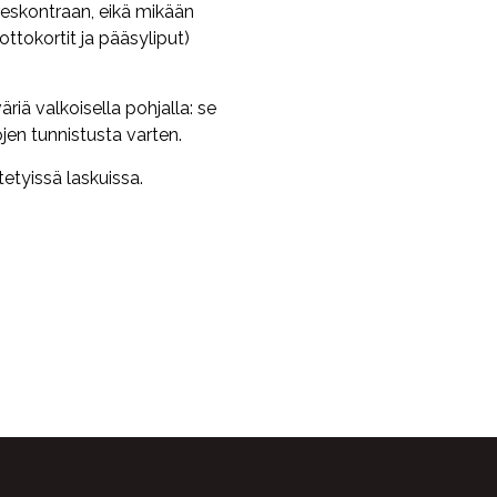
reskontraan, eikä mikään
uottokortit ja pääsyliput)
riä valkoisella pohjalla: se
en tunnistusta varten.
etyissä laskuissa.