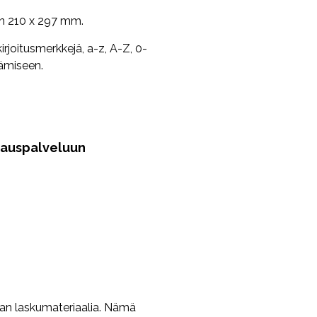
an 210 x 297 mm.
kirjoitusmerkkejä, a-z, A-Z, 0-
eämiseen.
nauspalveluun
an laskumateriaalia. Nämä