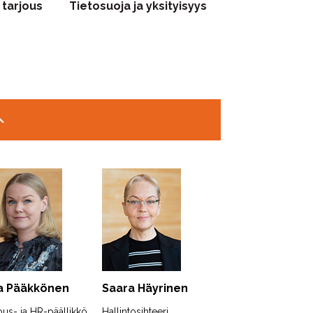
 tarjous
Tietosuoja ja yksityisyys
a Pääkkönen
Saara Häyrinen
ous- ja HR-päällikkö
Hallintosihteeri