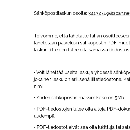
Sähköpostilaskun osoite:
34132749@scan.netv
Toivomme, että lähetätte tähän osoitteeseen
lähetetään palveluun sähköpostin PDF-muotois
laskun liitteiden tulee olla samassa tiedostos
• Voit lähettää useita laskuja yhdessä sähköp
jokainen lasku on erillisenä liitetiedostona. Kaik
nimi.
• Yhden sähköpostin maksimikoko on 5Mb.
• PDF-tiedostojen tulee olla aitoja PDF-dokum
uudempi).
• PDF-tiedostot eivät saa olla lukittuja tai sal