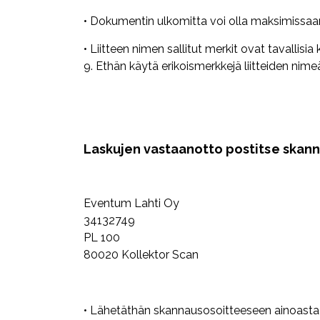
• Dokumentin ulkomitta voi olla maksimissa
• Liitteen nimen sallitut merkit ovat tavallisia 
9. Ethän käytä erikoismerkkejä liitteiden nim
Laskujen vastaanotto postitse skan
Eventum Lahti Oy
34132749
PL 100
80020 Kollektor Scan
• Lähetäthän skannausosoitteeseen ainoasta