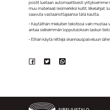
postit luetaan automaattisesti yrityksemme 
muu materiaali (esimerkiksi kuitit, liikelahjat, l
saavuta vastaanottajaansa tätä kautta.
• Käytäthän mieluiten tekstissä vain mustaa vä
antaa selkeimmän lopputuloksen laskun tietoj
• Ethän käytä niittejä skannauspalveluun lähet
Facebook
Twitter
WhatsApp