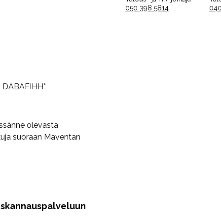
050 398 5814
040
sä: DABAFIHH*
össänne olevasta
skuja suoraan Maventan
 skannauspalveluun