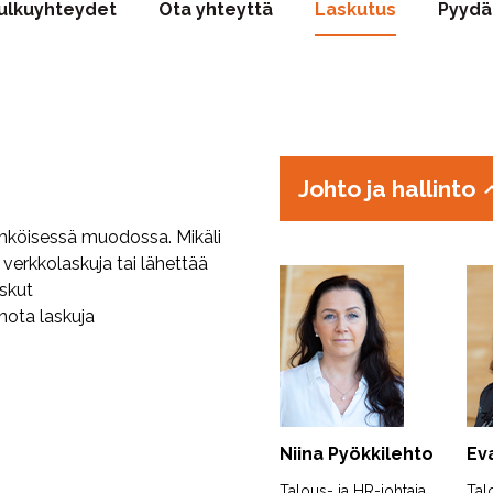
 kulkuyhteydet
Ota yhteyttä
Laskutus
Pyydä
Johto ja hallinto
hköisessä muodossa. Mikäli
 verkkolaskuja tai lähettää
askut
ota laskuja
Niina Pyökkilehto
Ev
Talous- ja HR-johtaja
Tal