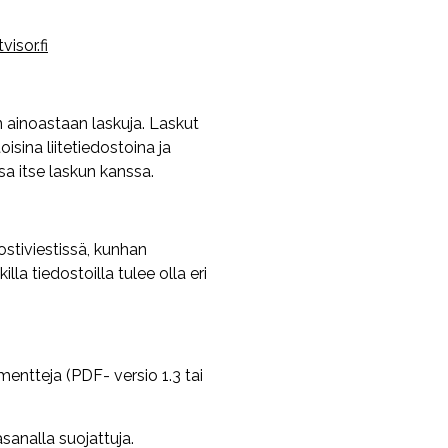
isor.fi
 ainoastaan laskuja. Laskut
ina liitetiedostoina ja
sa itse laskun kanssa.
ostiviestissä, kunhan
illa tiedostoilla tulee olla eri
entteja (PDF- versio 1.3 tai
asanalla suojattuja.