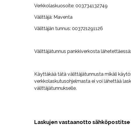
Verkkolaskuosoite: 003734132749
Välittäjä: Maventa
Välittäjän tunnus: 003721291126
Välittäjätunnus pankkiverkosta lähetettäes
Käyttäkää tätä välittäjätunnusta mikäli käyt
verkkolaskutusohjelmasta ei voi lähettää la
välittäjätunnukselle.
Laskujen vastaanotto sähköpostitse