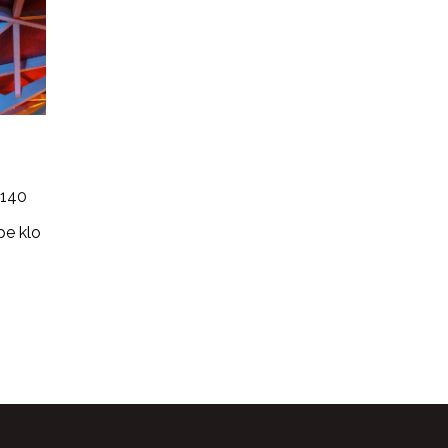
5140
pe klo