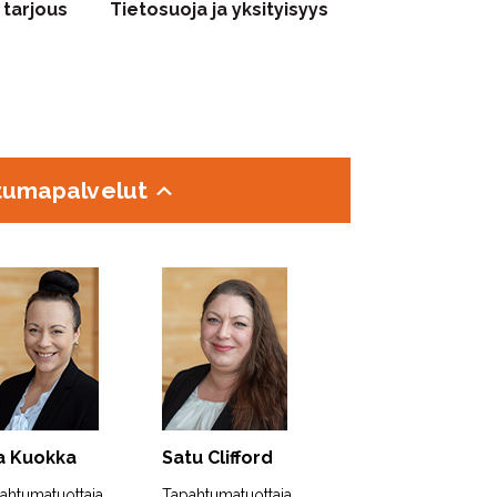
 tarjous
Tietosuoja ja yksityisyys
htumapalvelut
ia Kuokka
Satu Clifford
ahtumatuottaja
Tapahtumatuottaja