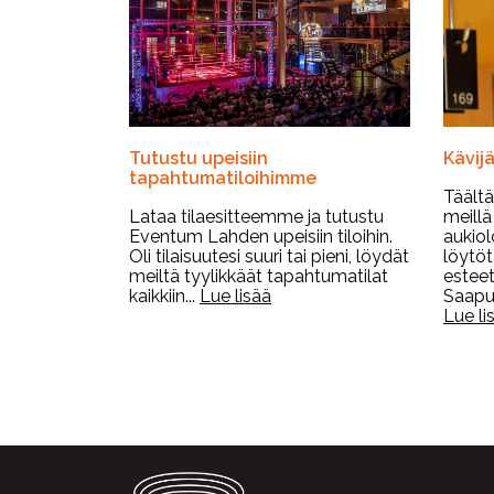
Tutustu upeisiin
Kävij
tapahtumatiloihimme
Täältä
Lataa tilaesitteemme ja tutustu
meillä 
Eventum Lahden upeisiin tiloihin.
aukiol
Oli tilaisuutesi suuri tai pieni, löydät
löytöt
meiltä tyylikkäät tapahtumatilat
estee
kaikkiin...
Lue lisää
Saapum
Lue li