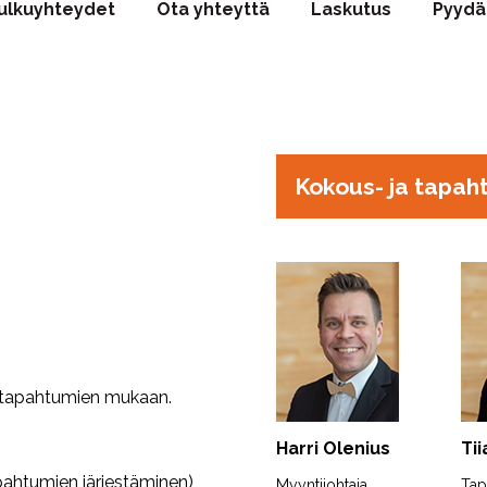
 kulkuyhteydet
Ota yhteyttä
Laskutus
Pyydä
Kokous- ja tapa
ä tapahtumien mukaan.
Harri Olenius
Ti
ahtumien järjestäminen)
Myyntijohtaja
Tap