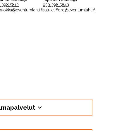
 398 5812
050 398 5843
a.kuokka@eventumlahti.fi
satu.clifford@eventumlahti.fi
jelmapalvelut