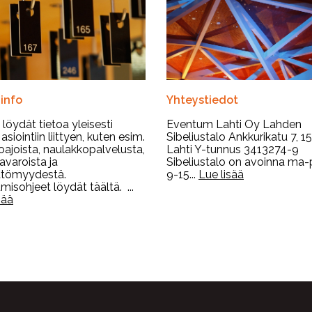
äinfo
Yhteystiedot
 löydät tietoa yleisesti
Eventum Lahti Oy Lahden
asiointiin liittyen, kuten esim.
Sibeliustalo Ankkurikatu 7, 1
oajoista, naulakkopalvelusta,
Lahti Y-tunnus 3413274-9
avaroista ja
Sibeliustalo on avoinna ma-
ttömyydestä.
9-15...
Lue lisää
isohjeet löydät täältä. ...
sää