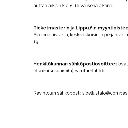
auttaa arkisin klo 8-16 välisenä aikana.
Ticketmasterin ja Lippu.fi:n myyntipiste
Avoinna tiistaisin, keskiviikkoisin ja perjantaisin
19.
Henkilökunnan sähköpostiosoitteet
ovat
etunimi.sukunimi(a)eventumlahti.fi
Ravintolan sähköposti: sibeliustalo@compass