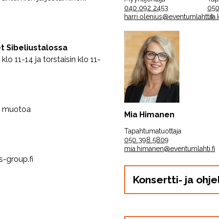
040 092 2453
050
harri.olenius@eventumlahti.fi
tii
et Sibeliustalossa
 klo 11-14 ja torstaisin klo 11-
 muotoa
Mia Himanen
Tapahtumatuottaja
050 398 5809
mia.himanen@eventumlahti.fi
-group.fi
Konsertti- ja oh