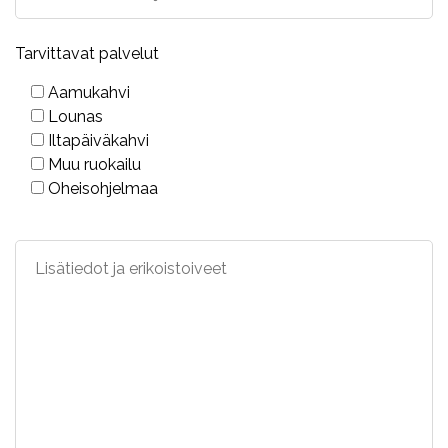
Tarvittavat palvelut
Aamukahvi
Lounas
Iltapäiväkahvi
Muu ruokailu
Oheisohjelmaa