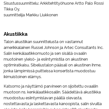
Sisustussuunnittelu: Arkkitehtityöhuone Artto Palo Rossi
Tikka Oy,
suunnittelija Markku Liukkonen
Akustiikka
Talon akustiikan suunnittelusta on vastannut
amerikkalainen Russel Johnson ja Artec Consultants Inc.
Salin kenkälaatikkomuoto ja sen sisällä ovaalin
muotoinen yleisö- ja esiintymistila on akustinen
optimiratkaisu. Sibeliustalon pääsali on akustinen ihme,
jonka lämpimissä puitteissa konsertista muodostuu
ikimuistoinen elämys.
Katsomo ja näyttämö parvineen on sijoitettu ovaaliin
muotoon ns. kenkälaatikkosaliin. Säädeltävä akustiikka
muodostuu esiintymislavan päällä olevasta,
nostettavasta ja laskettavasta kanoopista, salin sivuilla