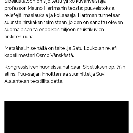
Sibeliustaloon on sijoitettu yli 30 kuvanveistäjä,
professori Mauno Hartmanin teosta: puuveistoksia,
reliefejä, maalauksia ja kollaaseja. Hartman tunnetaan
suurista hirsirakennelmistaan, joiden on sanottu olevan
suomalaisen talonpoikaismiljöön muistikuvien
arkkitehtuuria.
Metsähallin seinällä on taiteilija Satu Loukolan reliefi
kapellimestari Osmo Vänskästä.
Kongressisiiven huoneissa nähdään Sibeliuksen op. 75:n
eli ns. Puu-sarjan innoittamaa suunnittelija Suvi
Alalantelan tekstiilitaidetta.