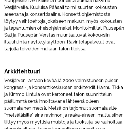
Kongressisiiven kaikista huoneista aukeaa näkymä
Vesijärvelle. Kuuluisa Pääsali toimii suurten kokousten
areenana ja konserttisalina. Konserttiohjlemistosta
löytyy vaihtoehtoja jokaiseen makuun, myös kokousten
ja tapahtumien oheisohjelmaksi. Monitoimitilat Puusepän
Sali ja Puusepän Verstas muuntautuvat kokouksiin,
iltajuhliin ja näyttelykäyttöön. Ravintolapalvelut ovat
tarjolla toiveiden mukaan talon tiloissa.
Arkkitehtuuri
Vesijärven rantaan keväällä 2000 valmistuneen puisen
kongressi- ja konserttikeskuksen arkkitehdit Hannu Tikka
ja Kimmo Lintula ovat kertoneet talon suunnittelun
päällimmäisenä innoittavana lähteenä olleen
suomalainen metsä. Metsä on tarjonnut suomalaisille
”metsäläisille” aina ravinnon ja raaka-aineen, mutta siihen
liittyy myös myyttisiä muistoja ja tuoksuja, se rauhoittaa
olemuksellaan. Toinen luonnollinen suunnittelun