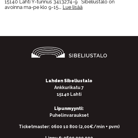
15140 Lahti Y-tunnus 3413274-9 Sibeliustalo on
avoinna ma-pe klo 9-15...
Lue lisää
Lahden Sibeliustalo
Ankkurikatu 7
15140 Lahti
Lipunmyynti:
Puhelinvaraukset
Ticketmaster: 0600 10 800 (2,00€/min + pvm)
Lippu.fi: 0600 900 900