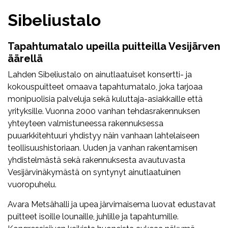
Sibeliustalo
Tapahtumatalo upeilla puitteilla Vesijärven
äärellä
Lahden Sibeliustalo on ainutlaatuiset konsertti- ja
kokouspuitteet omaava tapahtumatalo, joka tarjoaa
monipuolisia palveluja sekä kuluttaja-asiakkaille että
yrityksille. Vuonna 2000 vanhan tehdasrakennuksen
yhteyteen valmistuneessa rakennuksessa
puuarkkitehtuuri yhdistyy näin vanhaan lahtelaiseen
teollisuushistoriaan. Uuden ja vanhan rakentamisen
yhdistelmästä sekä rakennuksesta avautuvasta
Vesijärvinäkymästä on syntynyt ainutlaatuinen
vuoropuhelu.
Avara Metsähalli ja upea järvimaisema luovat edustavat
puitteet isoille lounaille, juhlille ja tapahtumille.