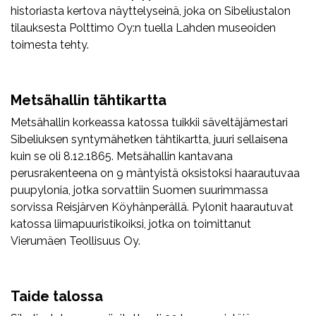
historiasta kertova näyttelyseinä, joka on Sibeliustalon
tilauksesta Polttimo Oy:n tuella Lahden museoiden
toimesta tehty.
Metsähallin tähtikartta
Metsähallin korkeassa katossa tuikkii säveltäjämestari
Sibeliuksen syntymähetken tähtikartta, juuri sellaisena
kuin se oli 8.12.1865. Metsähallin kantavana
perusrakenteena on 9 mäntyistä oksistoksi haarautuvaa
puupylonia, jotka sorvattiin Suomen suurimmassa
sorvissa Reisjärven Köyhänperällä. Pylonit haarautuvat
katossa liimapuuristikoiksi, jotka on toimittanut
Vierumäen Teollisuus Oy.
Taide talossa