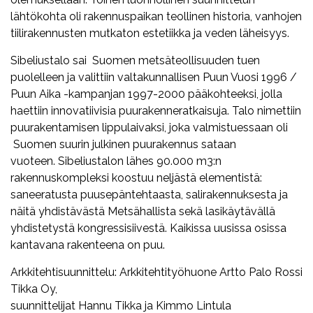
lähtökohta oli rakennuspaikan teollinen historia, vanhojen
tiilirakennusten mutkaton estetiikka ja veden läheisyys.
Sibeliustalo sai Suomen metsäteollisuuden tuen
puolelleen ja valittiin valtakunnallisen Puun Vuosi 1996 /
Puun Aika -kampanjan 1997-2000 pääkohteeksi, jolla
haettiin innovatiivisia puurakenneratkaisuja. Talo nimettiin
puurakentamisen lippulaivaksi, joka valmistuessaan oli
Suomen suurin julkinen puurakennus sataan
vuoteen. Sibeliustalon lähes 90.000 m3:n
rakennuskompleksi koostuu neljästä elementistä:
saneeratusta puusepäntehtaasta, salirakennuksesta ja
näitä yhdistävästä Metsähallista sekä lasikäytävällä
yhdistetystä kongressisiivestä. Kaikissa uusissa osissa
kantavana rakenteena on puu.
Arkkitehtisuunnittelu: Arkkitehtityöhuone Artto Palo Rossi
Tikka Oy,
suunnittelijat Hannu Tikka ja Kimmo Lintula