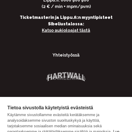
(2 € / min + mpm/pvm)
Ticketmasterin ja Lippu.fi:n myyntipisteet
Sibeliustalossa:
Katso aukioloajat tästä
Yhteistyössä
Tietoa sivustolla käytetyistä evästeistä
Käytämme sivustollamme evästeitä kerätäksemme ja
analysoidaksemme sivuston suorituskykyä ja käyttöä,
tarjotaksemme sosiaalisen median ominaisuuksia sekä
parantaaksemme ja räätälöidäksemme sisältöä ja mainoksia.
Lue