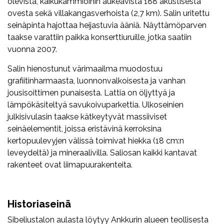
olevista, kaikukammioihin aukeavista 188 akustisesta
ovesta sekä villakangasverhoista (2,7 km). Salin uritettu
seinäpinta hajottaa heijastuvia ääniä. Näyttämöparven
taakse varattiin paikka konserttiuruille, jotka saatiin
vuonna 2007.
Salin hienostunut värimaailma muodostuu
grafiitinharmaasta, luonnonvalkoisesta ja vanhan
jousisoittimen punaisesta. Lattia on öljyttyä ja
lämpökäsiteltyä savukoivuparkettia. Ulkoseinien
julkisivulasin taakse kätkeytyvät massiiviset
seinäelementit, joissa eristävinä kerroksina
kertopuulevyjen välissä toimivat hiekka (18 cm:n
leveydeltä) ja mineraalivilla. Saliosan kaikki kantavat
rakenteet ovat liimapuurakenteita.
Historiaseinä
Sibeliustalon aulasta löytyy Ankkurin alueen teollisesta