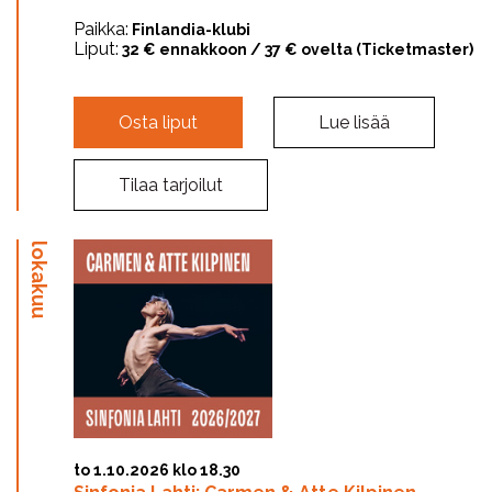
Paikka:
Finlandia-klubi
Liput:
32 € ennakkoon / 37 € ovelta (Ticketmaster)
Osta liput
Lue lisää
Tilaa tarjoilut
lokakuu
to 1.10.2026 klo 18.30