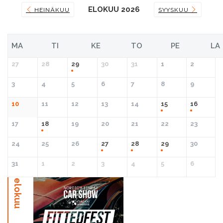
ELOKUU 2026
HEINÄKUU
SYYSKUU
MA
TI
KE
TO
PE
LA
27
28
29
30
31
1
2
3
4
5
6
7
8
9
10
11
12
13
14
15
16
17
18
19
20
21
22
23
24
25
26
27
28
29
30
31
1
2
3
4
5
6
elokuu