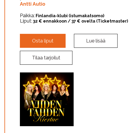
Antti Autio
Paikka:
Finlandia-klubi (istumakatsomo)
Liput:
32 € ennakkoon / 37 € ovelta (Ticketmaster)
Osta liput
Lue lisää
Tilaa tarjoilut