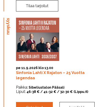
Tilaa tarjoilut
syyskuu
pe 11.9.2026 klo 13.00
Sinfonia Lahti X Rajaton – 25 Vuotta
legendaa
Paikka:
Sibeliustalon Pääsali
Liput:
46-38 € / 41-32 € / 32-30 € (Lippu.fi)