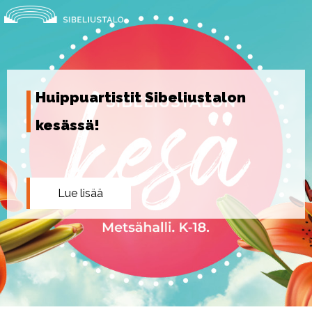
Skip
to
content
Huippuartistit Sibeliustalon
kesässä!
Lue lisää