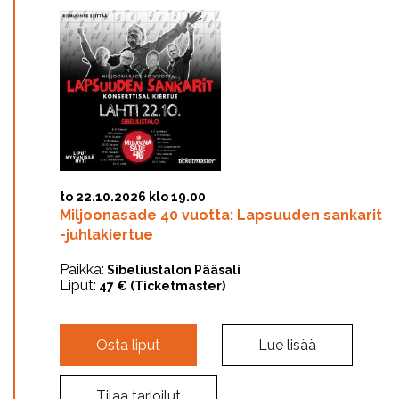
to 22.10.2026 klo 19.00
Miljoonasade 40 vuotta: Lapsuuden sankarit
-juhlakiertue
Paikka:
Sibeliustalon Pääsali
Liput:
47 € (Ticketmaster)
Osta liput
Lue lisää
Tilaa tarjoilut