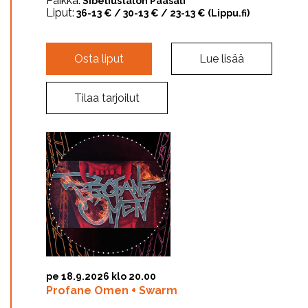
Paikka:
Sibeliustalon Pääsali
Liput:
36-13 € / 30-13 € / 23-13 € (Lippu.fi)
Osta liput
Lue lisää
Tilaa tarjoilut
pe 18.9.2026 klo 20.00
Profane Omen + Swarm