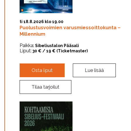
ti 18.8.2026 klo 19.00
Puolustusvoimien varusmiessoittokunta –
Millennium
Paikka:
Sibeliustalon Pääsali
Liput:
30 € / 19 € (Ticketmaster)
Osta liput
Lue lisää
Tilaa tarjoilut