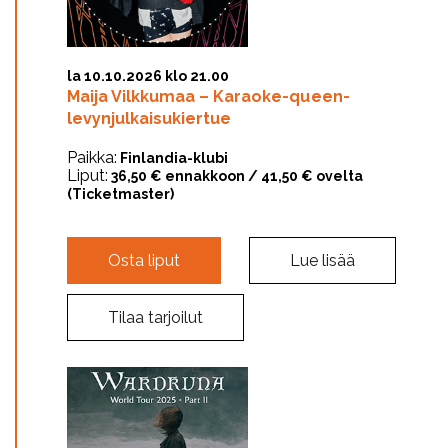
la 10.10.2026 klo 21.00
Maija Vilkkumaa – Karaoke-queen-
levynjulkaisukiertue
Paikka:
Finlandia-klubi
Liput:
36,50 € ennakkoon / 41,50 € ovelta
(Ticketmaster)
Osta liput
Lue lisää
Tilaa tarjoilut