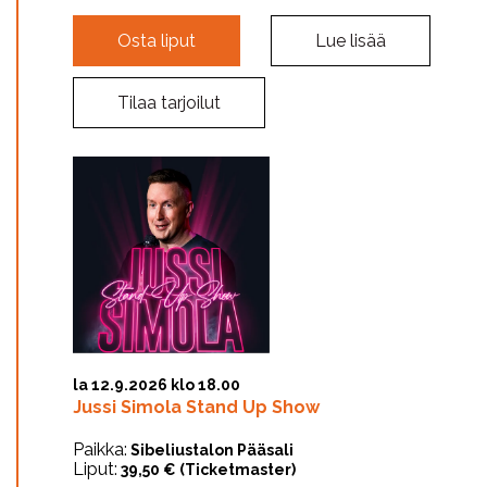
Osta liput
Lue lisää
Tilaa tarjoilut
la 12.9.2026 klo 18.00
Jussi Simola Stand Up Show
Paikka:
Sibeliustalon Pääsali
Liput:
39,50 € (Ticketmaster)