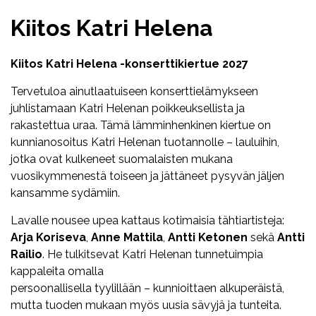
Kiitos Katri Helena
Kiitos Katri Helena -konserttikiertue 2027
Tervetuloa ainutlaatuiseen konserttielämykseen
juhlistamaan Katri Helenan poikkeuksellista ja
rakastettua uraa. Tämä lämminhenkinen kiertue on
kunnianosoitus Katri Helenan tuotannolle – lauluihin,
jotka ovat kulkeneet suomalaisten mukana
vuosikymmenestä toiseen ja jättäneet pysyvän jäljen
kansamme sydämiin.
Lavalle nousee upea kattaus kotimaisia tähtiartisteja:
Arja Koriseva
,
Anne Mattila
,
Antti Ketonen
sekä
Antti
Railio
. He tulkitsevat Katri Helenan tunnetuimpia
kappaleita omalla
persoonallisella tyylillään – kunnioittaen alkuperäistä,
mutta tuoden mukaan myös uusia sävyjä ja tunteita.