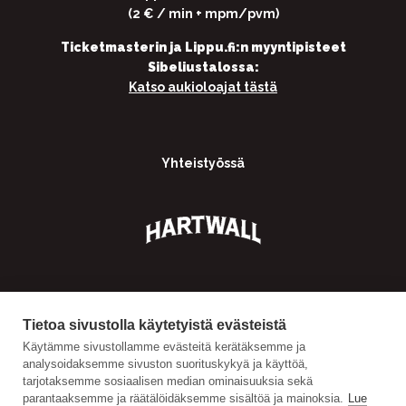
(2 € / min + mpm/pvm)
Ticketmasterin ja Lippu.fi:n myyntipisteet
Sibeliustalossa:
Katso aukioloajat tästä
Yhteistyössä
Tietoa sivustolla käytetyistä evästeistä
Käytämme sivustollamme evästeitä kerätäksemme ja
analysoidaksemme sivuston suorituskykyä ja käyttöä,
tarjotaksemme sosiaalisen median ominaisuuksia sekä
parantaaksemme ja räätälöidäksemme sisältöä ja mainoksia.
Lue