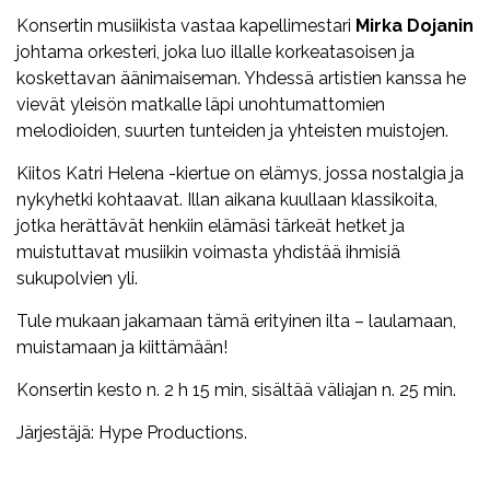
Konsertin musiikista vastaa kapellimestari
Mirka Dojanin
johtama orkesteri, joka luo illalle korkeatasoisen ja
koskettavan äänimaiseman. Yhdessä artistien kanssa he
vievät yleisön matkalle läpi unohtumattomien
melodioiden, suurten tunteiden ja yhteisten muistojen.
Kiitos Katri Helena -kiertue on elämys, jossa nostalgia ja
nykyhetki kohtaavat. Illan aikana kuullaan klassikoita,
jotka herättävät henkiin elämäsi tärkeät hetket ja
muistuttavat musiikin voimasta yhdistää ihmisiä
sukupolvien yli.
Tule mukaan jakamaan tämä erityinen ilta – laulamaan,
muistamaan ja kiittämään!
Konsertin kesto n. 2 h 15 min, sisältää väliajan n. 25 min.
Järjestäjä: Hype Productions.
Facebook
Twitter
WhatsApp