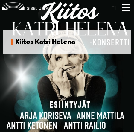
Skip
to
FI
content
Kiitos Katri Helena