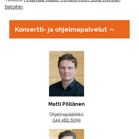
tietoihin
.
Konsertti- ja ohjelmapalvelut
Matti Pöllänen
Ohjelmapäällikkö
044 482 6059