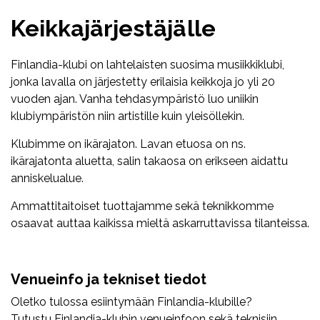
Keikkajärjestäjälle
Finlandia-klubi on lahtelaisten suosima musiikkiklubi,
jonka lavalla on järjestetty erilaisia keikkoja jo yli 20
vuoden ajan. Vanha tehdasympäristö luo uniikin
klubiympäristön niin artistille kuin yleisöllekin.
Klubimme on ikärajaton. Lavan etuosa on ns.
ikärajatonta aluetta, salin takaosa on erikseen aidattu
anniskelualue.
Ammattitaitoiset tuottajamme sekä teknikkomme
osaavat auttaa kaikissa mieltä askarruttavissa tilanteissa.
Venueinfo ja tekniset tiedot
Oletko tulossa esiintymään Finlandia-klubille?
Tutustu
Finlandia-klubin venueinfoon sekä teknisiin