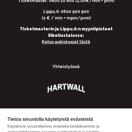
Ticketmaster: 0600 10 800 (2,00€/min + pvm)
Lippu.fi: 0600 900 900
(2 € / min + mpm/pvm)
Ticketmasterin ja Lippu.fi:n myyntipisteet
Sibeliustalossa:
Katso aukioloajat tästä
Yhteistyössä
Tietoa sivustolla käytetyistä evästeistä
Käytämme sivustollamme evästeitä kerätäksemme ja
analysoidaksemme sivuston suorituskykyä ja käyttöä,