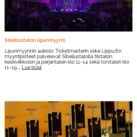
Sibeliustalon lipunmyynti
Lipunmyynnin aukiolo Ticketmasterin sekä Lippu.fi:n
myyntipisteet palvelevat Sibeliustalolla tiistaisin,
keskiviikkoisin ja perjantaisin klo 11–14 sekä torstaisin klo
11–19....
Lue lisää