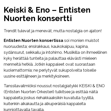
Keiski & Eno – Entisten
Nuorten konsertti
Trendit tulevat ja menevät, mutta nostalgia on ajaton!
Entisten Nuorten konsertissa
soi monien muistot
nuoruudesta; ensirakkaus, kaukokaipuu, kapina,
sydänsurut, seikkailu ja intohimo. Musiikilla on ihmeellinen
kyky herättää tunteita ja palauttaa elävästi mieleen
menneitä hetkiä. Jotkin kappaleet ovat suorastaan
kuolemattomia; ne periytyvät sukupolvelta toiselle
uusine esittäjineen ja merkityksineen.
Tanssilavailmiöksi noussut nostalgiatykki
KEISKI
& ENO
(Entisten Nuorten Orkesteri) tulkitsee ja esittää näitä
kappaleita joskus riehakkaaksikin kuvatulla tyylillä,
kuitenkin aikakautta ja alkuperäisiä kappaleita
kunnioittavalla tavalla.