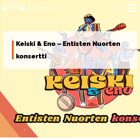
Skip
to
FI
content
Keiski & Eno – Entisten Nuorten
konsertti