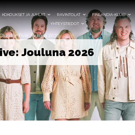
KOKOUKSET JA JUHLAT
RAVINTOLAT
FINLANDIA-KLUBI
YHTEYSTIEDOT
Club for Five: Jouluna 2026
Five: Jouluna 2026