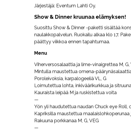
Järjestäjä: Eventum Lahti Oy.
Show & Dinner kruunaa elämyksen!
Suosittu Show & Dinner -paketti sisältää konse
naulakkopalvelun. Ruokailu alkaa klo 17. Pak
päättyy viikkoa ennen tapahtumaa.
Menu
Viherversosalaattia ja lime-vinaigrettea M, G
Mintulla maustettua omena-päärynäsalaatti
Poroleivoksia, karpalogeeliä VL, G
Loimutettua lohta, inkiväärikurkkua ja sitruu
Kauraista leipää M ja ruskistettua voita
—
Yön yli haudutettua naudan Chuck eye Roll, c
Kapriksilla maustettua maalaislohkoperunaa j
Rakuuna porkkanaa M, G, VEG
—