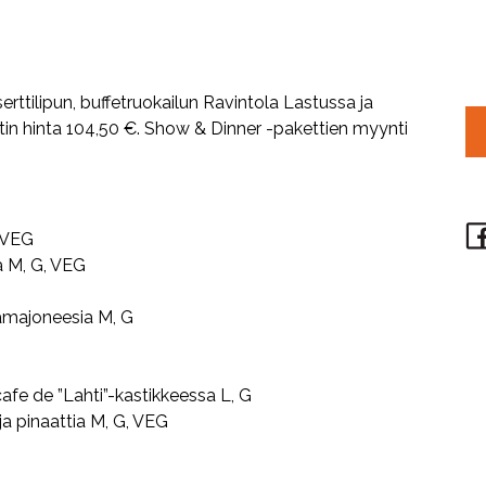
rttilipun, buffetruokailun Ravintola Lastussa ja
etin hinta 104,50 €. Show & Dinner -pakettien myynti
, VEG
a M, G, VEG
namajoneesia M, G
afe de ”Lahti”-kastikkeessa L, G
a pinaattia M, G, VEG