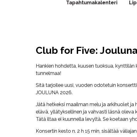
Tapahtumakalenteri
Li
Club for Five: Joulun
Hankien hohdetta, kuusen tuoksua, kynttilän k
tunnelmaa!
Sitä tarjoilee uusi, vuoden odotetuin konsertt
JOULUNA 2026.
Jätä hetkeksi maailman melu ja arkihuolet ja
elävä, yllätyksellinen ja vahvasti läsnä oleva k
Tätä iltaa ei kuunnella levyltä. Se koetaan yh
Konsertin kesto n. 2 h 15 min, sisältää väliajan