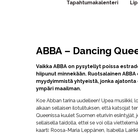
Tapahtumakalenteri
Li
ABBA – Dancing Que
Vaikka ABBA on pysytellyt poissa estrade
hiipunut minnekään. Ruotsalainen ABBA o
myydyimmistä yhtyeistä, jonka ajatonta 
ympäri maailman.
Koe Abban tarina uudelleen! Upea musiikki, lois
aikaan sellaisen ilotulituksen, että katsoj
Queenissa kuulet Suomen eturivin esiintyjät, 
sellaisella taidolla, ettei se voi olla viett
kaarti: Roosa-Maria Leppänen, Isabella Lairi