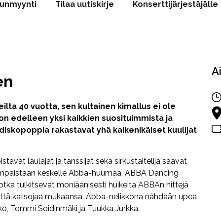
punmyynti
Tilaa uutiskirje
Konserttijärjestäjälle
A
en
ilta 40 vuotta, sen kultainen kimallus ei ole
n edelleen yksi kaikkien suosituimmista ja
diskopoppia rakastavat yhä kaikenikäiset kuulijat
tavat laulajat ja tanssijat sekä sirkustaitelija saavat
at tempaistaan keskelle Abba-huumaa. ABBA Dancing
jotka tulkitsevat moniäänisesti huikeita ABBAn hittejä
elemättä katsojaa mukaansa. Abba-nelikkona nähdään upea
kko, Tommi Soidinmäki ja Tuukka Jurkka.