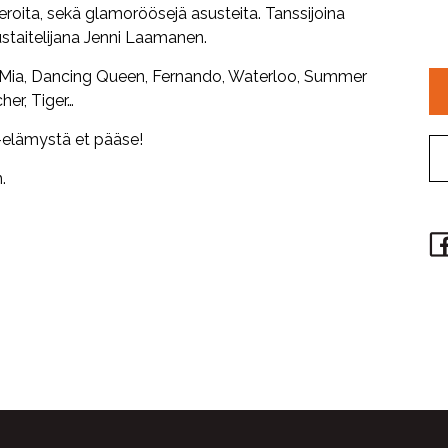
roita, sekä glamoröösejä asusteita. Tanssijoina
rkustaitelijana Jenni Laamanen.
ia, Dancing Queen, Fernando, Waterloo, Summer
her, Tiger…
elämystä et pääse!
.