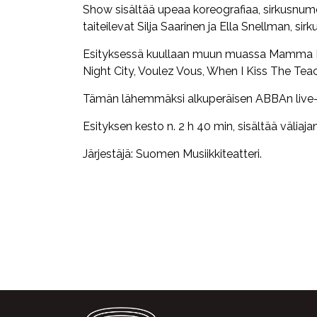
Show sisältää upeaa koreografiaa, sirkusnume
taiteilevat Silja Saarinen ja Ella Snellman, si
Esityksessä kuullaan muun muassa Mamma M
Night City, Voulez Vous, When I Kiss The Teac
Tämän lähemmäksi alkuperäisen ABBAn live-
Esityksen kesto n. 2 h 40 min, sisältää väliajan
Järjestäjä: Suomen Musiikkiteatteri.
Facebook
Twitter
WhatsApp