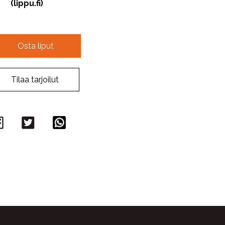
(lippu.fi)
Osta liput
Tilaa tarjoilut
Facebook
Twitter
WhatsApp