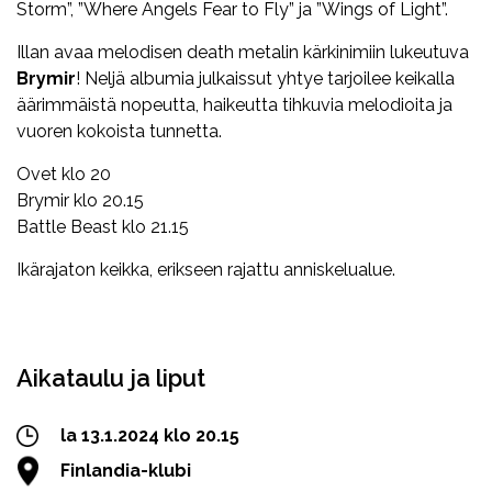
Storm”, ”Where Angels Fear to Fly” ja ”Wings of Light”.
Illan avaa melodisen death metalin kärkinimiin lukeutuva
Brymir
! Neljä albumia julkaissut yhtye tarjoilee keikalla
äärimmäistä nopeutta, haikeutta tihkuvia melodioita ja
vuoren kokoista tunnetta.
Ovet klo 20
Brymir klo 20.15
Battle Beast klo 21.15
Ikärajaton keikka, erikseen rajattu anniskelualue.
Facebook
Twitter
WhatsApp
Aikataulu ja liput
la 13.1.2024 klo 20.15
Finlandia-klubi