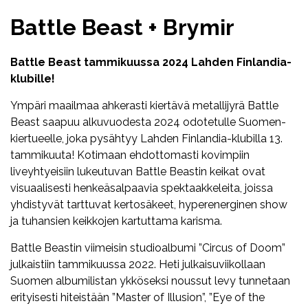
Battle Beast + Brymir
Battle Beast tammikuussa 2024 Lahden Finlandia-
klubille!
Ympäri maailmaa ahkerasti kiertävä metallijyrä Battle
Beast saapuu alkuvuodesta 2024 odotetulle Suomen-
kiertueelle, joka pysähtyy Lahden Finlandia-klubilla 13.
tammikuuta! Kotimaan ehdottomasti kovimpiin
liveyhtyeisiin lukeutuvan Battle Beastin keikat ovat
visuaalisesti henkeäsalpaavia spektaakkeleita, joissa
yhdistyvät tarttuvat kertosäkeet, hyperenerginen show
ja tuhansien keikkojen kartuttama karisma.
Battle Beastin viimeisin studioalbumi ”Circus of Doom”
julkaistiin tammikuussa 2022. Heti julkaisuviikollaan
Suomen albumilistan ykköseksi noussut levy tunnetaan
erityisesti hiteistään ”Master of Illusion”, ”Eye of the