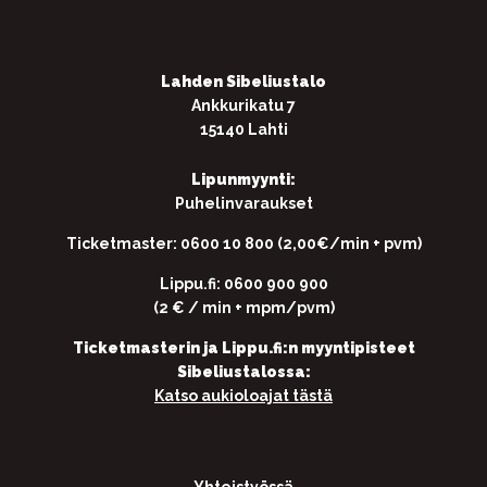
Lahden Sibeliustalo
Ankkurikatu 7
15140 Lahti
Lipunmyynti:
Puhelinvaraukset
Ticketmaster: 0600 10 800 (2,00€/min + pvm)
Lippu.fi: 0600 900 900
(2 € / min + mpm/pvm)
Ticketmasterin ja Lippu.fi:n myyntipisteet
Sibeliustalossa:
Katso aukioloajat tästä
Yhteistyössä