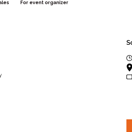
ales
For event organizer
S
y