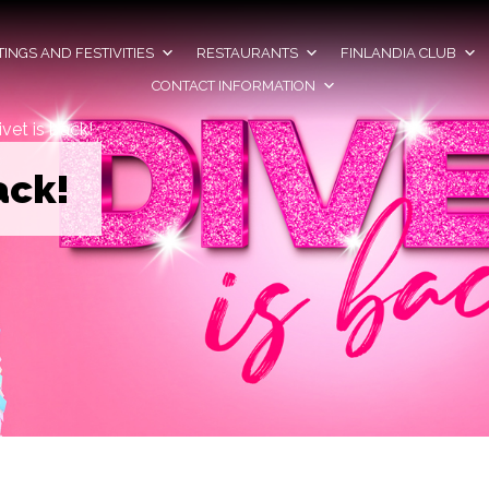
INGS AND FESTIVITIES
RESTAURANTS
FINLANDIA CLUB
CONTACT INFORMATION
ivet is back!
ack!