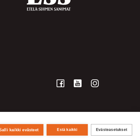
Salli kaikki evästeet
Estä kaikki
Evästeasetukset