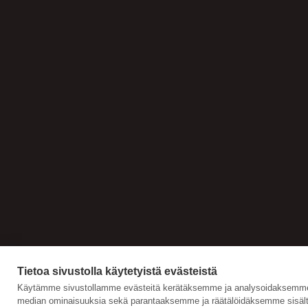
Tietoa sivustolla käytetyistä evästeistä
Käytämme sivustollamme evästeitä kerätäksemme ja analysoidaksemme s
median ominaisuuksia sekä parantaaksemme ja räätälöidäksemme sisält