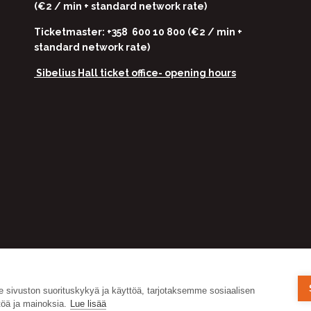
(€2 / min + standard network rate)
Ticketmaster: +358 600 10 800 (€2 / min +
standard network rate)
Sibelius Hall ticket office-
opening hours
ivuston suorituskykyä ja käyttöä, tarjotaksemme sosiaalisen
öä ja mainoksia.
Lue lisää