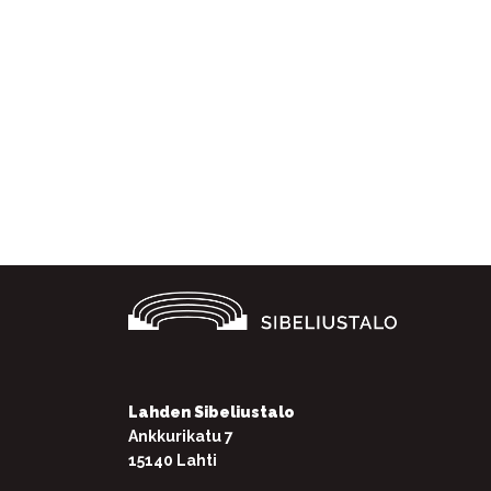
Lahden Sibeliustalo
Ankkurikatu 7
15140 Lahti