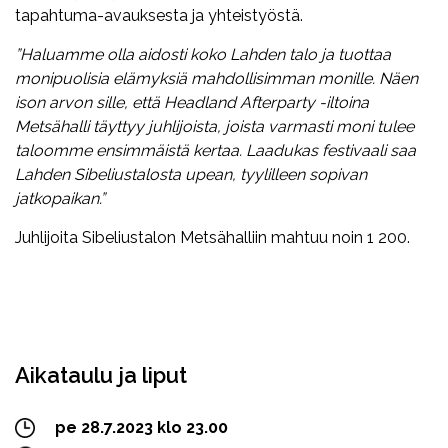
tapahtuma-avauksesta ja yhteistyöstä.
”Haluamme olla aidosti koko Lahden talo ja tuottaa
monipuolisia elämyksiä mahdollisimman monille. Näen
ison arvon sille, että Headland Afterparty -iltoina
Metsähalli täyttyy juhlijoista, joista varmasti moni tulee
taloomme ensimmäistä kertaa. Laadukas festivaali saa
Lahden Sibeliustalosta upean, tyylilleen sopivan
jatkopaikan.”
Juhlijoita Sibeliustalon Metsähalliin mahtuu noin 1 200.
Facebook
Twitter
WhatsApp
Aikataulu ja liput
pe 28.7.2023 klo 23.00