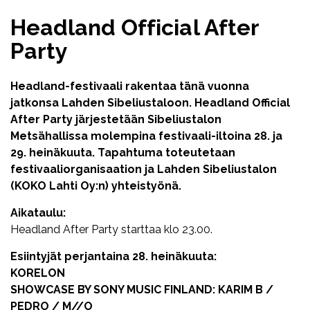
Headland Official After
Party
Headland-festivaali rakentaa tänä vuonna
jatkonsa Lahden Sibeliustaloon. Headland Official
After Party järjestetään Sibeliustalon
Metsähallissa molempina festivaali-iltoina 28. ja
29. heinäkuuta. Tapahtuma toteutetaan
festivaaliorganisaation ja Lahden Sibeliustalon
(KOKO Lahti Oy:n) yhteistyönä.
Aikataulu:
Headland After Party starttaa klo 23.00.
Esiintyjät perjantaina 28. heinäkuuta:
KORELON
SHOWCASE BY SONY MUSIC FINLAND: KARIM B /
PEDRO / M//O