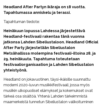
Headland After Partyn ikäraja on 18 vuotta.
Tapahtumassa anniskelu ja terassi.
Tapahtuman tiedote:
Heinäkuun lopussa Lahdessa järjestettävä
Headland-festivaali rakentaa tänä vuonna
jatkonsa Lahden Sibeliustaloon. Headland Official
After Party järjestetään Sibeliustalon
Metsähallissa molempina festivaali-iltoina 28. ja
29. heinäkuuta. Tapahtuma toteutetaan
festivaaliorganisaation ja Lahden Sibeliustalon
yhteistyönä.
Headland on jokavuotinen, täysi-ikäisille suunnattu
moderni 2020-luvun musiikkifestivaali, jossa myös
musiikin ulkopuoliset elämykset ja kokemukset ovat
tärkeä osa sisältöä. Yhtenä Lahden tärkeimmistä
maamerkeistä tunnetun Sibeliustalon valikoituminen