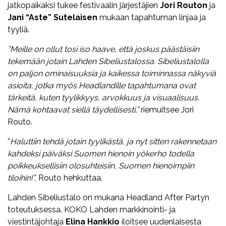
jatkopaikaksi tukee festivaalin järjestäjien
Jori Routon
ja
Jani “Aste” Sutelaisen
mukaan tapahtuman linjaa ja
tyyliä.
”Meille on ollut tosi iso haave, että joskus päästäisiin
tekemään jotain Lahden Sibeliustalossa. Sibeliustalolla
on paljon ominaisuuksia ja kaikessa toiminnassa näkyviä
asioita, jotka myös Headlandille tapahtumana ovat
tärkeitä, kuten tyylikkyys, arvokkuus ja visuaalisuus.
Nämä kohtaavat siellä täydellisesti,”
riemuitsee Jori
Routo.
”
Haluttiin tehdä jotain tyylikästä, ja nyt sitten rakennetaan
kahdeksi päiväksi Suomen hienoin yökerho todella
poikkeuksellisiin olosuhteisiin, Suomen hienoimpiin
tiloihin!”,
Routo hehkuttaa.
Lahden Sibeliustalo on mukana Headland After Partyn
toteutuksessa. KOKO Lahden markkinointi- ja
viestintäjohtaja
Elina Hankkio
iloitsee uudenlaisesta