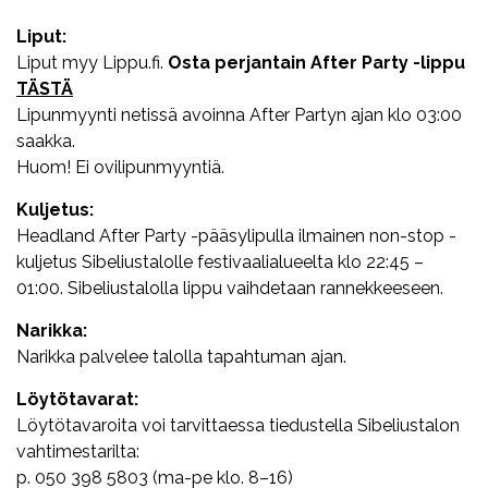
Liput:
Liput myy Lippu.fi.
Osta perjantain After Party -lippu
TÄSTÄ
Lipunmyynti netissä avoinna After Partyn ajan klo 03:00
saakka.
Huom! Ei ovilipunmyyntiä.
Kuljetus:
Headland After Party -pääsylipulla ilmainen non-stop -
kuljetus Sibeliustalolle festivaalialueelta klo 22:45 –
01:00. Sibeliustalolla lippu vaihdetaan rannekkeeseen.
Narikka:
Narikka palvelee talolla tapahtuman ajan.
Löytötavarat:
Löytötavaroita voi tarvittaessa tiedustella Sibeliustalon
vahtimestarilta:
p. 050 398 5803 (ma-pe klo. 8–16)