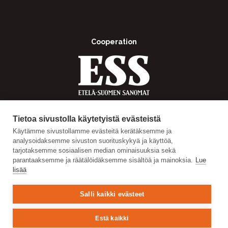
Cooperation
Tietoa sivustolla käytetyistä evästeistä
Käytämme sivustollamme evästeitä kerätäksemme ja
analysoidaksemme sivuston suorituskykyä ja käyttöä,
tarjotaksemme sosiaalisen median ominaisuuksia sekä
parantaaksemme ja räätälöidäksemme sisältöä ja mainoksia.
Lue
lisää
Salli kaikki evästeet
Estä kaikki