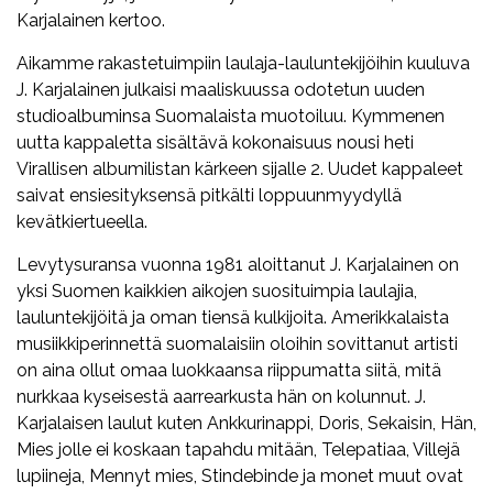
Karjalainen kertoo.
Aikamme rakastetuimpiin laulaja-lauluntekijöihin kuuluva
J. Karjalainen julkaisi maaliskuussa odotetun uuden
studioalbuminsa Suomalaista muotoiluu. Kymmenen
uutta kappaletta sisältävä kokonaisuus nousi heti
Virallisen albumilistan kärkeen sijalle 2. Uudet kappaleet
saivat ensiesityksensä pitkälti loppuunmyydyllä
kevätkiertueella.
Levytysuransa vuonna 1981 aloittanut J. Karjalainen on
yksi Suomen kaikkien aikojen suosituimpia laulajia,
lauluntekijöitä ja oman tiensä kulkijoita. Amerikkalaista
musiikkiperinnettä suomalaisiin oloihin sovittanut artisti
on aina ollut omaa luokkaansa riippumatta siitä, mitä
nurkkaa kyseisestä aarrearkusta hän on kolunnut. J.
Karjalaisen laulut kuten Ankkurinappi, Doris, Sekaisin, Hän,
Mies jolle ei koskaan tapahdu mitään, Telepatiaa, Villejä
lupiineja, Mennyt mies, Stindebinde ja monet muut ovat