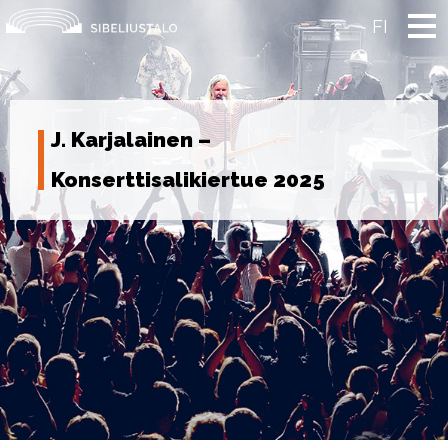
Skip
to
FI
content
J. Karjalainen –
Konserttisalikiertue 2025