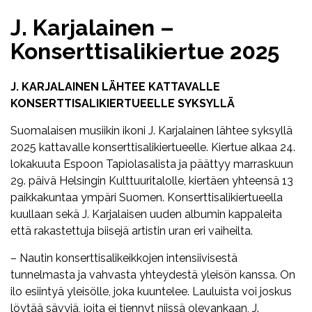
J. Karjalainen –
Konserttisalikiertue 2025
J. KARJALAINEN LÄHTEE KATTAVALLE
KONSERTTISALIKIERTUEELLE SYKSYLLÄ
Suomalaisen musiikin ikoni J. Karjalainen lähtee syksyllä
2025 kattavalle konserttisalikiertueelle. Kiertue alkaa 24.
lokakuuta Espoon Tapiolasalista ja päättyy marraskuun
29. päivä Helsingin Kulttuuritalolle, kiertäen yhteensä 13
paikkakuntaa ympäri Suomen. Konserttisalikiertueella
kuullaan sekä J. Karjalaisen uuden albumin kappaleita
että rakastettuja biisejä artistin uran eri vaiheilta.
– Nautin konserttisalikeikkojen intensiivisestä
tunnelmasta ja vahvasta yhteydestä yleisön kanssa. On
ilo esiintyä yleisölle, joka kuuntelee. Lauluista voi joskus
löytää sävyjä, joita ei tiennyt niissä olevankaan, J.