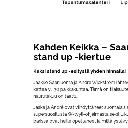
Tapahtumakalenteri
Li
Kahden Keikka – Saa
stand up -kiertue
Kaksi stand up -esitystä yhden hinnalla!
Jaakko Saariluoma ja André Wickström lähtevä
kattaa yli 30 paikkakuntaa. Tämä on tilaisuute
naurutakuu on taattu!
Jaska ja André ovat viihdyttäneet suomalaisia 
supersuositusta W-tyyli-ohjelmasta sekä luku
parissa ovat heille opettaneet ja miltä ystä