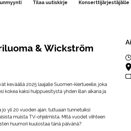
punmyynti
Tilaa uutiskirje
Konserttijärjestäjälle
A
riluoma & Wickström
t keväällä 2025 laajalle Suomen-kiertueelle, joka
si kokea kaksi huippuesitystä yhden illan aikana ja
jo yli 20 vuoden ajan, tultuaan tunnetuiksi
isista muista TV-ohjelmista. Mitä vuodet viihteen
vysten huumori kuulostaa tänä päivänä?