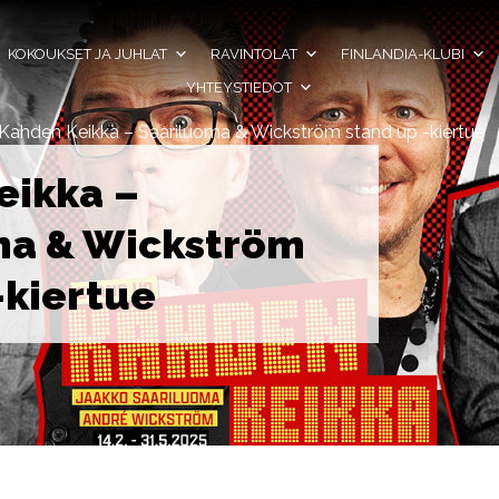
KOKOUKSET JA JUHLAT
RAVINTOLAT
FINLANDIA-KLUBI
YHTEYSTIEDOT
Kahden Keikka – Saariluoma & Wickström stand up -kiertue
eikka –
ma & Wickström
-kiertue