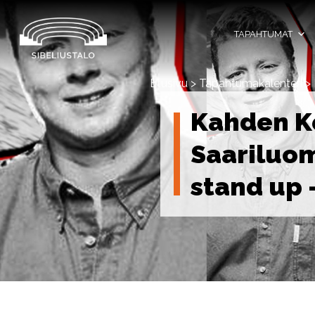
Skip
to
content
TAPAHTUMAT
Etusivu
>
Tapahtumakalenteri
>
Kahden K
Saariluo
stand up 