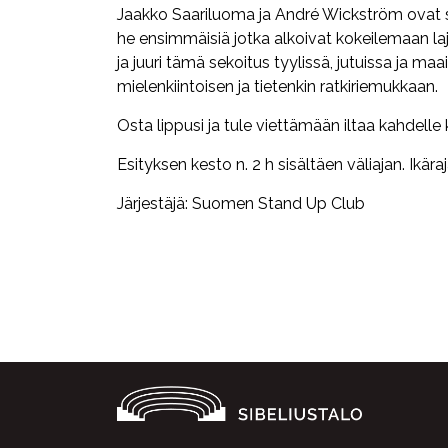
Jaakko Saariluoma ja André Wickström ovat s
he ensimmäisiä jotka alkoivat kokeilemaan l
ja juuri tämä sekoitus tyylissä, jutuissa ja m
mielenkiintoisen ja tietenkin ratkiriemukkaan.
Osta lippusi ja tule viettämään iltaa kahdelle k
Esityksen kesto n. 2 h sisältäen väliajan. Ikära
Järjestäjä: Suomen Stand Up Club
Facebook
Twitter
WhatsApp