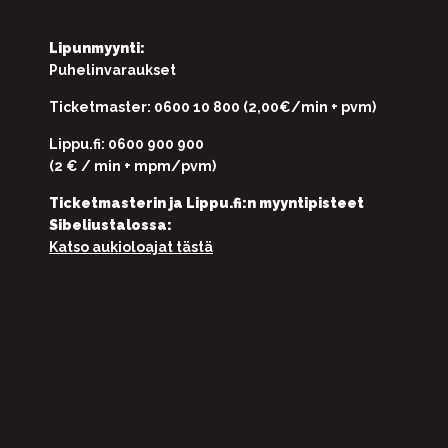
Lipunmyynti:
Puhelinvaraukset
Ticketmaster: 0600 10 800 (2,00€/min + pvm)
Lippu.fi: 0600 900 900
(2 € / min + mpm/pvm)
Ticketmasterin ja Lippu.fi:n myyntipisteet
Sibeliustalossa:
Katso aukioloajat tästä