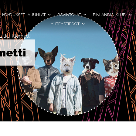
KOKOUKSET JA JUHLAT
RAVINTOLAT
FINLANDIA-KLUBI
YHTEYSTIEDOT
Litku Klemetti
metti