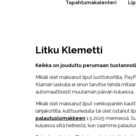
Tapahtumakalenteri
Li
Litku Klemetti
Keikka on jouduttu perumaan tuotannollis
Mikäli olet maksanut liput luottokortilla, PayP
Klarnan laskulla ei sinun tarvitse tehdä mitä
automaattisesti muutaman päivän kuluessa.
Mikäli olet maksanut liput verkkopankin kaut
lahjakortilla, kulttuuriedulla tai olet ostanu
palautuslomakkeen
1.5.2025 mennessä. Su
kuluessa siitä hetkestä, kun saamme palautu