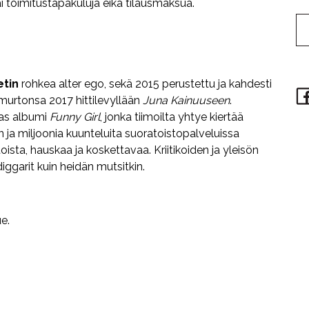
ai toimitustapakuluja eikä tilausmaksua.
tin
rohkea alter ego, sekä 2015 perustettu ja kahdesti
imurtonsa 2017 hittilevyllään
Juna Kainuuseen
.
sas albumi
Funny Girl
, jonka tiimoilta yhtye kiertää
ja miljoonia kuunteluita suoratoistopalveluissa
sta, hauskaa ja koskettavaa. Kriitikoiden ja yleisön
iggarit kuin heidän mutsitkin.
ue.