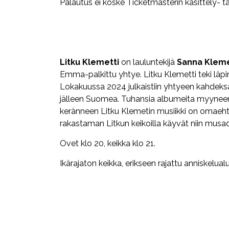
Palautus ei koske Ticketmasterin käsittely- t
Litku Klemetti
on lauluntekijä
Sanna Kleme
Emma-palkittu yhtye. Litku Klemetti teki läp
Lokakuussa 2024 julkaistiin yhtyeen kahdek
jälleen Suomea. Tuhansia albumeita myyneen 
keränneen Litku Klemetin musiikki on omaehtoi
rakastaman Litkun keikoilla käyvät niin musad
Ovet klo 20, keikka klo 21.
Ikärajaton keikka, erikseen rajattu anniskelual
Facebook
Twitter
WhatsApp