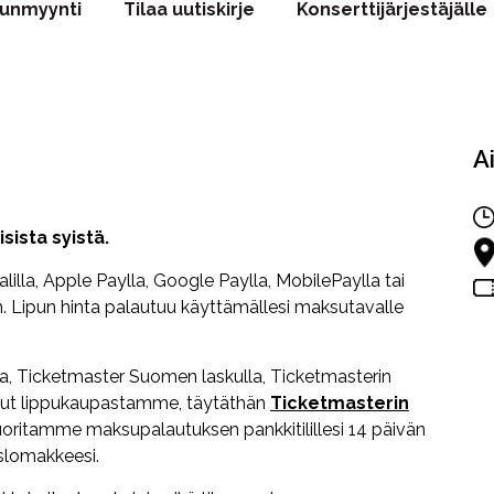
punmyynti
Tilaa uutiskirje
Konserttijärjestäjälle
A
ista syistä.
alilla, Apple Paylla, Google Paylla, MobilePaylla tai
än. Lipun hinta palautuu käyttämällesi maksutavalle
ta, Ticketmaster Suomen laskulla, Ticketmasterin
t liput lippukaupastamme, täytäthän
Ticketmasterin
oritamme maksupalautuksen pankkitilillesi 14 päivän
slomakkeesi.