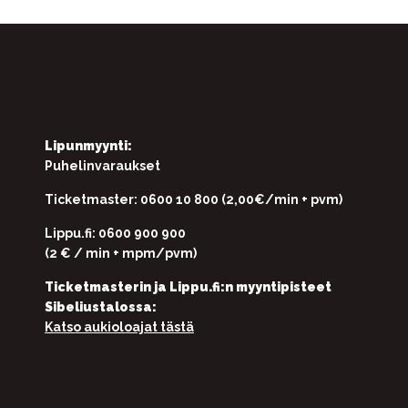
Lipunmyynti:
Puhelinvaraukset
Ticketmaster: 0600 10 800 (2,00€/min + pvm)
Lippu.fi: 0600 900 900
(2 € / min + mpm/pvm)
Ticketmasterin ja Lippu.fi:n myyntipisteet
Sibeliustalossa:
Katso aukioloajat tästä