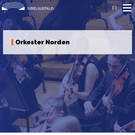
Skip
to
FI
content
Orkester Norden