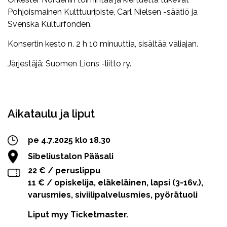
Pohjoismainen Kulttuuripiste, Carl Nielsen -säätiö ja
Svenska Kulturfonden.
Konsertin kesto n. 2 h 10 minuuttia, sisältää väliajan.
Järjestäjä: Suomen Lions -liitto ry.
Facebook
Twitter
WhatsApp
Aikataulu ja liput
pe 4.7.2025 klo 18.30
Sibeliustalon Pääsali
22 € / peruslippu
11 € / opiskelija, eläkeläinen, lapsi (3-16v.),
varusmies, siviilipalvelusmies, pyörätuoli
Liput myy Ticketmaster.