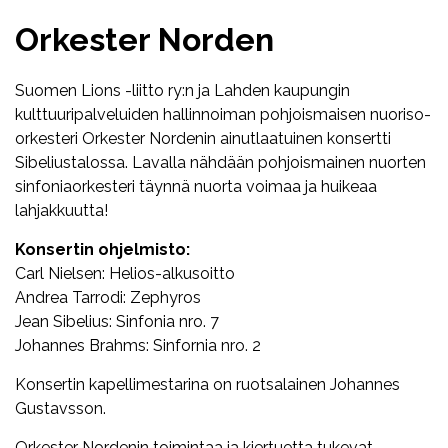
Orkester Norden
Suomen Lions -liitto ry:n ja Lahden kaupungin
kulttuuripalveluiden hallinnoiman pohjoismaisen nuoriso-
orkesteri Orkester Nordenin ainutlaatuinen konsertti
Sibeliustalossa. Lavalla nähdään pohjoismainen nuorten
sinfoniaorkesteri täynnä nuorta voimaa ja huikeaa
lahjakkuutta!
Konsertin ohjelmisto:
Carl Nielsen: Helios-alkusoitto
Andrea Tarrodi: Zephyros
Jean Sibelius: Sinfonia nro. 7
Johannes Brahms: Sinfornia nro. 2
Konsertin kapellimestarina on ruotsalainen Johannes
Gustavsson.
Orkester Nordenin toimintaa ja kiertuetta tukevat