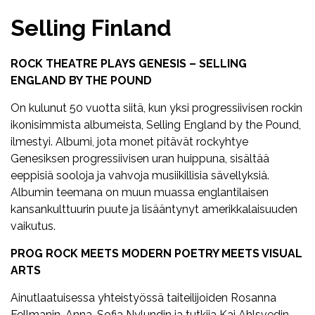
Selling Finland
ROCK THEATRE PLAYS GENESIS – SELLING
ENGLAND BY THE POUND
On kulunut 50 vuotta siitä, kun yksi progressiivisen rockin
ikonisimmista albumeista, Selling England by the Pound,
ilmestyi. Albumi, jota monet pitävät rockyhtye
Genesiksen progressiivisen uran huippuna, sisältää
eeppisiä sooloja ja vahvoja musiikillisia sävellyksiä.
Albumin teemana on muun muassa englantilaisen
kansankulttuurin puute ja lisääntynyt amerikkalaisuuden
vaikutus.
PROG ROCK MEETS MODERN POETRY MEETS VISUAL
ARTS
Ainutlaatuisessa yhteistyössä taiteilijoiden Rosanna
Fellmanin, Anna-Sofia Nylundin ja tutkija Kaj Ahlsvedin