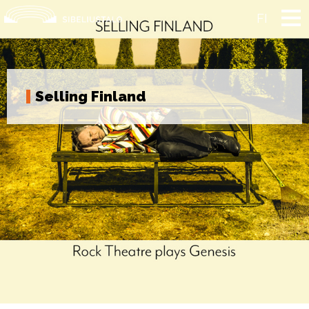
Skip
to
FI
content
Selling Finland