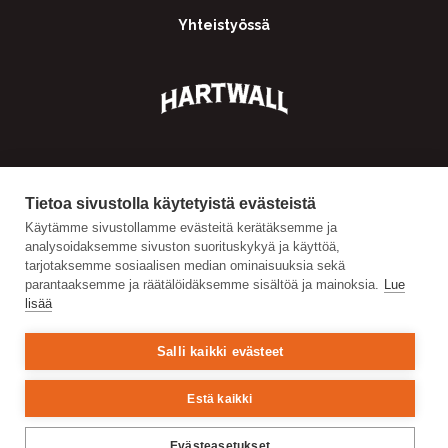
Yhteistyössä
Tietoa sivustolla käytetyistä evästeistä
Käytämme sivustollamme evästeitä kerätäksemme ja
analysoidaksemme sivuston suorituskykyä ja käyttöä,
tarjotaksemme sosiaalisen median ominaisuuksia sekä
parantaaksemme ja räätälöidäksemme sisältöä ja mainoksia.
Lue
lisää
Salli kaikki evästeet
Estä kaikki
Evästeasetukset