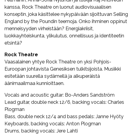
kanssa, Rock Theatre on luonut audiovisuaalisen
konseptin, joka käsittelee nykypäivään sijoittuvan Selling
England by the Poundin teemoja. Onko ihminen oppinut
menneisyyden virheistään? Energiakriisit,
luokkayhteiskunta, ylikulutus, onnellisuus ja identiteetin
etsintä?
Rock Theatre
Vaasalainen yhtye Rock Theatre on yksi Pohjois-
Euroopan johtavista Genesiksen tulkitsijoista. Musiikki
esitetään suurella sydämellä ja alkuperäistä
äänimaailmaa kunnioittaen.
Vocals and acoustic guitar: Bo-Anders Sandström
Lead guitar, double neck 12/6, backing vocals: Charles
Plogman
Bass, double neck 12/4 and bass pedals: Janne Hyöty
Keyboards, backing vocals: Anton Plogman
Drums, backing vocals: Jere Lahti