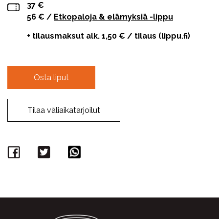
37 €
56 € /
Etkopaloja & elämyksiä -lippu
+ tilausmaksut alk. 1,50 € / tilaus (lippu.fi)
Osta liput
Tilaa väliaikatarjoilut
Facebook
Twitter
WhatsApp