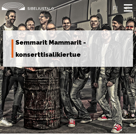
Skip
to
FI
content
Semmarit Mammarit -
konserttisalikiertue