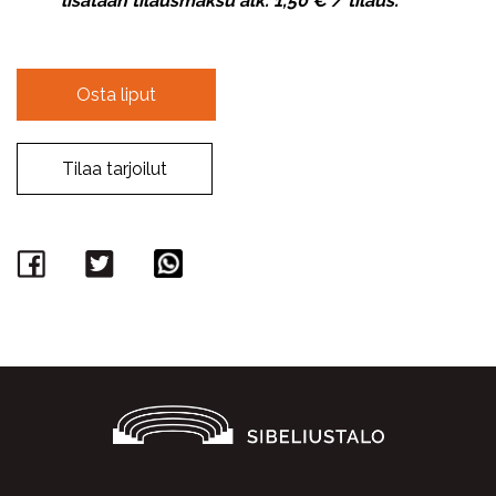
lisätään tilausmaksu alk. 1,50 € / tilaus.
Osta liput
Tilaa tarjoilut
Facebook
Twitter
WhatsApp