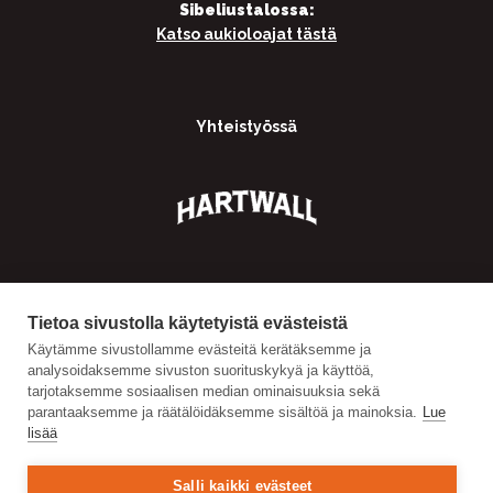
Sibeliustalossa:
Katso aukioloajat tästä
Yhteistyössä
Tietoa sivustolla käytetyistä evästeistä
Käytämme sivustollamme evästeitä kerätäksemme ja
analysoidaksemme sivuston suorituskykyä ja käyttöä,
tarjotaksemme sosiaalisen median ominaisuuksia sekä
parantaaksemme ja räätälöidäksemme sisältöä ja mainoksia.
Lue
lisää
Salli kaikki evästeet