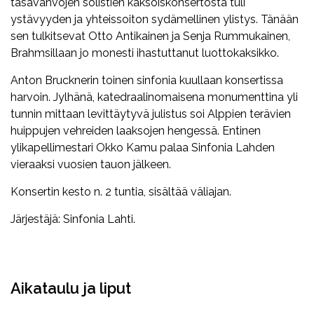
tasavahvojen solistien kaksoiskonsertosta tuli
ystävyyden ja yhteissoiton sydämellinen ylistys. Tänään
sen tulkitsevat Otto Antikainen ja Senja Rummukainen,
Brahmsillaan jo monesti ihastuttanut luottokaksikko.
Anton Brucknerin toinen sinfonia kuullaan konsertissa
harvoin. Jylhänä, katedraalinomaisena monumenttina yli
tunnin mittaan levittäytyvä julistus soi Alppien terävien
huippujen vehreiden laaksojen hengessä. Entinen
ylikapellimestari Okko Kamu palaa Sinfonia Lahden
vieraaksi vuosien tauon jälkeen.
Konsertin kesto n. 2 tuntia, sisältää väliajan.
Järjestäjä: Sinfonia Lahti.
Facebook
Twitter
WhatsApp
Aikataulu ja liput