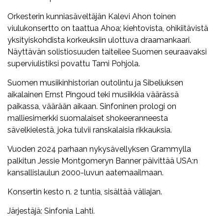
Orkesterin kunniasäveltäjän Kalevi Ahon toinen
viulukonsertto on taattua Ahoa; kiehtovista, ohikiitävistä
yksityiskohdista korkeuksiin ulottuva draamankaari.
Näyttävän solistiosuuden taiteilee Suomen seuraavaksi
superviulistiksi povattu Tami Pohjola.
Suomen musiikinhistorian outolintu ja Sibeliuksen
aikalainen Ernst Pingoud teki musiikkia väärässä
paikassa, väärään aikaan. Sinfoninen prologi on
malliesimerkki suomalaiset shokeeranneesta
sävelkielestä, joka tulvii ranskalaisia rikkauksia.
Vuoden 2024 parhaan nykysävellyksen Grammylla
palkitun Jessie Montgomeryn Banner päivittää USA:n
kansallislaulun 2000-luvun aatemaailmaan.
Konsertin kesto n. 2 tuntia, sisältää väliajan.
Järjestäjä: Sinfonia Lahti.