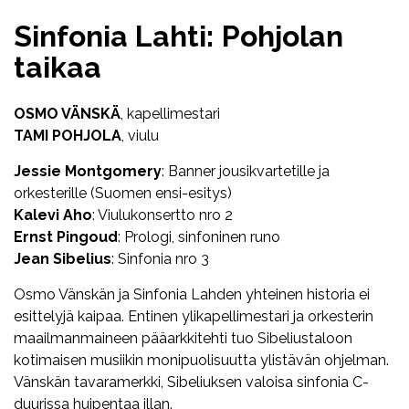
Sinfonia Lahti: Pohjolan
taikaa
OSMO VÄNSKÄ
, kapellimestari
TAMI POHJOLA
, viulu
Jessie Montgomery
: Banner jousikvartetille ja
orkesterille (Suomen ensi-esitys)
Kalevi Aho
: Viulukonsertto nro 2
Ernst Pingoud
: Prologi, sinfoninen runo
Jean Sibelius
: Sinfonia nro 3
Osmo Vänskän ja Sinfonia Lahden yhteinen historia ei
esittelyjä kaipaa. Entinen ylikapellimestari ja orkesterin
maailmanmaineen pääarkkitehti tuo Sibeliustaloon
kotimaisen musiikin monipuolisuutta ylistävän ohjelman.
Vänskän tavaramerkki, Sibeliuksen valoisa sinfonia C-
duurissa huipentaa illan.