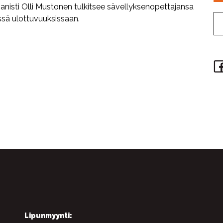
Pianisti Olli Mustonen tulkitsee sävellyksenopettajansa
issä ulottuvuuksissaan.
Lipunmyynti: