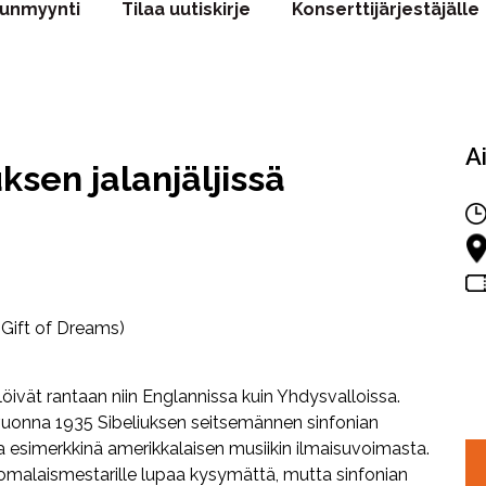
punmyynti
Tilaa uutiskirje
Konserttijärjestäjälle
A
uksen jalanjäljissä
(Gift of Dreams)
löivät rantaan niin Englannissa kuin Yhdysvalloissa.
 vuonna 1935 Sibeliuksen seitsemännen sinfonian
 esimerkkinä amerikkalaisen musiikin ilmaisuvoimasta.
malaismestarille lupaa kysymättä, mutta sinfonian