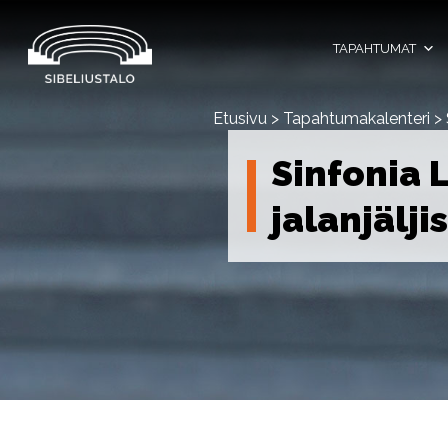
Skip
to
content
TAPAHTUMAT
Etusivu
>
Tapahtumakalenteri
>
Sinfonia 
jalanjälji