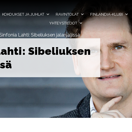
KOKOUKSET JA JUHLAT
RAVINTOLAT
FINLANDIA-KLUBI
YHTEYSTIEDOT
Sinfonia Lahti: Sibeliuksen jalanjäljissä
Lahti: Sibeliuksen
ssä