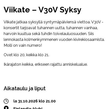
Viikate – V30V Syksy
Viikate jatkaa syksyllä syntymäpäiviensä viettoa. V30V -
konsertit tarjoavat tuhannen uutta, tuhannen vanhaa,
harvoin kuultua sekä tuhdin toivelauluosuuden. Siis
lennokasta kolmenkymmenen vuoden kivirekiosaamista.
Molli on vain numero!
Ovet klo 20, keikka klo 21.
Ikärajaton keikka, erikseen rajattu anniskelualue.
Facebook
Twitter
WhatsApp
Aikataulu ja liput
la 31.10.2026 klo 21.00
Finlandia-klubi