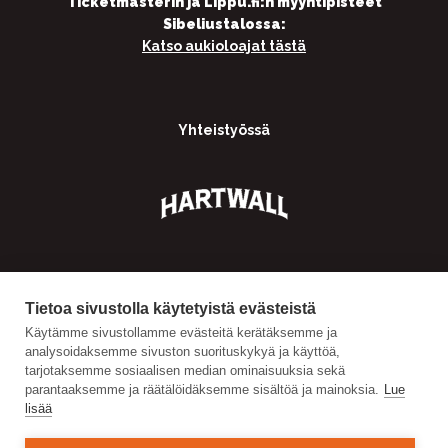
Ticketmasterin ja Lippu.fi:n myyntipisteet
Sibeliustalossa:
Katso aukioloajat tästä
Yhteistyössä
Tietoa sivustolla käytetyistä evästeistä
Käytämme sivustollamme evästeitä kerätäksemme ja
analysoidaksemme sivuston suorituskykyä ja käyttöä,
tarjotaksemme sosiaalisen median ominaisuuksia sekä
parantaaksemme ja räätälöidäksemme sisältöä ja mainoksia.
Lue
lisää