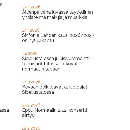
ja
23.4.2026
Äitienpäivänä luvassa täydellinen
yhdistelmä makuja ja musiikkia
17.4.2026
Sinfonia Lahden kausi 2026/2027
on nyt julkaistu
1.4.2026
Sibeliustalossa julkisivuremontti –
toiminnot talossa jatkuvat
normaaliin tapaan
24.3.2026
Kevään poikkeavat aukioloajat
Sibeliustalossa
25.2.2026
massa
Eppu Normaalin 25.2. konsertti
siirtyy
18.2.2026