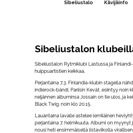
Sibeliustalo
Kävijäinfo
Sibeliustalon klubeil
Sibeliustalon Rytmiklubi Lastussa ja Finlandi
huippuartistien keikkaa.
Perjantaina 7.3. Finlandia-klubin stagella nä
indierock-bändi, Pariisin Kevät, esiintyy noin
neljännen albuminsa Jossain on tie ulos, ja 
Black Twig, noin klo 20.15.
Lauantaina lavalle astelee lemiläinen heviyh
perjantaina 7. helmikuuta. Albumi on myynyt 
nousi heti ensimmäisellä listaviikolla virallis