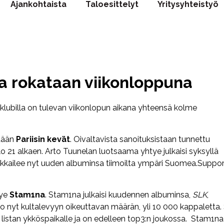
Ajankohtaista
Taloesittelyt
Yritysyhteistyö
la rokataan viikonloppuna
-klubilla on tulevan viikonlopun aikana yhteensä kolme
hdään
Pariisin kevät
. Oivaltavista sanoituksistaan tunnettu
 klo 21 alkaen. Arto Tuunelan luotsaama yhtye julkaisi syksyllä
keikkailee nyt uuden albuminsa tiimoilta ympäri Suomea.Suppor
tye
Stam1na
.
Stam1na julkaisi kuudennen albuminsa,
SLK
,
jo nyt kultalevyyn oikeuttavan määrän, yli 10 000 kappaletta
en listan ykköspaikalle ja on edelleen top3:n joukossa.
Stam1na 