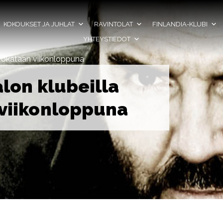
KOKOUKSET JA JUHLAT
RAVINTOLAT
FINLANDIA-KLUBI
YHTEYSTIEDOT
a rokataan viikonloppuna
alon klubeilla
 viikonloppuna