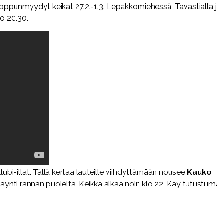
 loppunmyydyt keikat 27.2.-1.3. Lepakkomiehessä, Tavastialla 
lo 20.30.
bi-illat. Tällä kertaa lauteille viihdyttämään nousee
Kauko
äynti rannan puolelta. Keikka alkaa noin klo 22. Käy tutustu