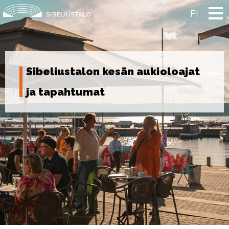
Skip
to
FI
content
Sibeliustalon kesän aukioloajat
ja tapahtumat