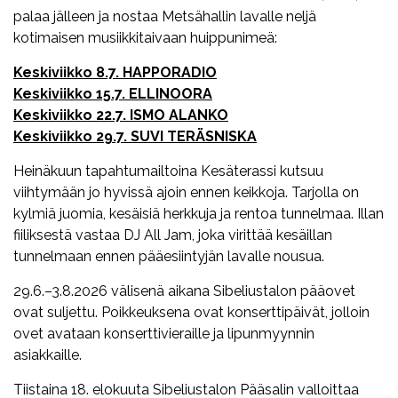
palaa jälleen ja nostaa Metsähallin lavalle neljä
kotimaisen musiikkitaivaan huippunimeä:
Keskiviikko 8.7. HAPPORADIO
Keskiviikko 15.7. ELLINOORA
Keskiviikko 22.7. ISMO ALANKO
Keskiviikko 29.7. SUVI TERÄSNISKA
Heinäkuun tapahtumailtoina Kesäterassi kutsuu
viihtymään jo hyvissä ajoin ennen keikkoja. Tarjolla on
kylmiä juomia, kesäisiä herkkuja ja rentoa tunnelmaa. Illan
fiiliksestä vastaa DJ All Jam, joka virittää kesäillan
tunnelmaan ennen pääesiintyjän lavalle nousua.
29.6.–3.8.2026 välisenä aikana Sibeliustalon pääovet
ovat suljettu. Poikkeuksena ovat konserttipäivät, jolloin
ovet avataan konserttivieraille ja lipunmyynnin
asiakkaille.
Tiistaina 18. elokuuta Sibeliustalon Pääsalin valloittaa