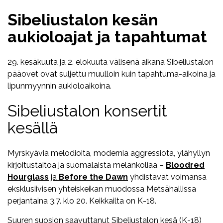
Sibeliustalon kesän
aukioloajat ja tapahtumat
29. kesäkuuta ja 2. elokuuta välisenä aikana Sibeliustalon
pääovet ovat suljettu muulloin kuin tapahtuma-aikoina ja
lipunmyynnin aukioloaikoina.
Sibeliustalon konsertit
kesällä
Myrskyäviä melodioita, modernia aggressiota, ylähyllyn
kirjoitustaitoa ja suomalaista melankoliaa –
Bloodred
Hourglass
ja
Before the Dawn
yhdistävät voimansa
eksklusiivisen yhteiskeikan muodossa Metsähallissa
perjantaina 3.7. klo 20. Keikkailta on K-18.
Suuren suosion saavuttanut Sibeliustalon kesä (K-18)