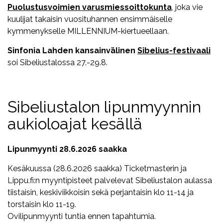
Puolustusvoimien varusmiessoittokunta
, joka vie
kuulijat takaisin vuosituhannen ensimmäiselle
kymmenykselle MILLENNIUM-kiertueellaan.
Sinfonia Lahden kansainvälinen
Sibelius-festivaali
soi Sibeliustalossa 27.-29.8.
Sibeliustalon lipunmyynnin
aukioloajat kesällä
Lipunmyynti 28.6.2026 saakka
Kesäkuussa (28.6.2026 saakka) Ticketmasterin ja
Lippu.fi:n myyntipisteet palvelevat Sibeliustalon aulassa
tiistaisin, keskiviikkoisin sekä perjantaisin klo 11-14 ja
torstaisin klo 11-19.
Ovilipunmyynti tuntia ennen tapahtumia.