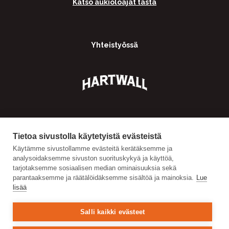
Katso aukioloajat tästä
Yhteistyössä
Tietoa sivustolla käytetyistä evästeistä
Käytämme sivustollamme evästeitä kerätäksemme ja
analysoidaksemme sivuston suorituskykyä ja käyttöä,
tarjotaksemme sosiaalisen median ominaisuuksia sekä
parantaaksemme ja räätälöidäksemme sisältöä ja mainoksia.
Lue
lisää
Salli kaikki evästeet