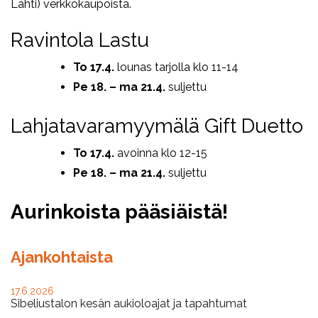
Lahti) verkkokaupoista.
Ravintola Lastu
To 17.4.
lounas tarjolla klo 11-14
Pe 18. – ma 21.4.
suljettu
Lahjatavaramyymälä Gift Duetto
To 17.4.
avoinna klo 12-15
Pe 18. – ma 21.4.
suljettu
Aurinkoista pääsiäistä!
Ajankohtaista
17.6.2026
Sibeliustalon kesän aukioloajat ja tapahtumat