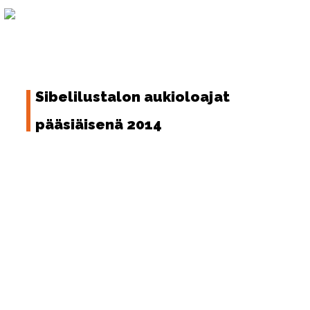
Skip
to
FI
content
Sibelilustalon aukioloajat
pääsiäisenä 2014