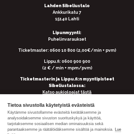
Lahden Sibeliustalo
Ankkurikatu 7
15140 Lahti
Lipunmyynti:
Puhelinvaraukset
Ticketmaster: 0600 10 800 (2,00€/min + pvm)
Lippu.fi: 0600 900 900
(2 € / min + mpm/pvm)
Ticketmasterin ja Lippu.fi:n myyntipisteet
Sibeliustalossa:
Katso aukioloajat tästä
Tietoa sivustolla käytetyistä evästeistä
Käytämme sivustollamme evästeitä kerätäksemme ja
Yhteistyössä
analysoidaksemme sivuston suorituskykyä ja käyttöä,
tarjotaksemme sosiaalisen median ominaisuuksia sekä
parantaaksemme ja räätälöidäksemme sisältöä ja mainoksia.
Lue