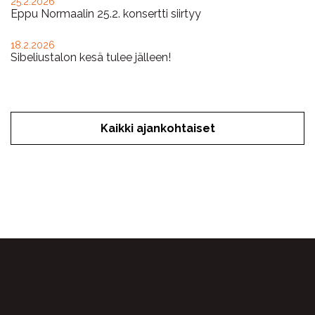
25.2.2026
Eppu Normaalin 25.2. konsertti siirtyy
18.2.2026
Sibeliustalon kesä tulee jälleen!
Kaikki ajankohtaiset
Facebook
Twitter
WhatsApp