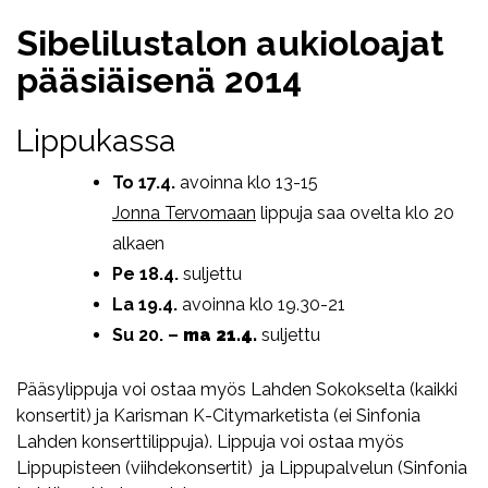
Sibelilustalon aukioloajat
pääsiäisenä 2014
Lippukassa
To 17.4.
avoinna klo 13-15
Jonna Tervomaan
lippuja saa ovelta klo 20
alkaen
Pe 18.4.
suljettu
La 19.4.
avoinna klo 19.30-21
Su 20. –
ma 21.4.
suljettu
Pääsylippuja voi ostaa myös Lahden Sokokselta (kaikki
konsertit) ja Karisman K-Citymarketista (ei Sinfonia
Lahden konserttilippuja). Lippuja voi ostaa myös
Lippupisteen (viihdekonsertit) ja Lippupalvelun (Sinfonia