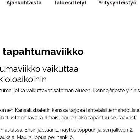
Ajankohtaista
Taloesittelyt
Yritysyhteistyö
s tapahtumaviikko
tumaviikko vaikuttaa
kioloaikoihin
htuma, jotka vaikuttavat sataman alueen liikennejärjestelyihin 
en Kansallisbaletin kanssa tarjoaa lahtelaisille mahdollis
beliustalon lavalla. Ilmaislippujen jako tapahtuu seuraavasti:
lon aulassa. Ensin jaetaan 1. näytös loppuun ja sen jälkeen 2.
uksia. Max. 2 lippua per henkilö.