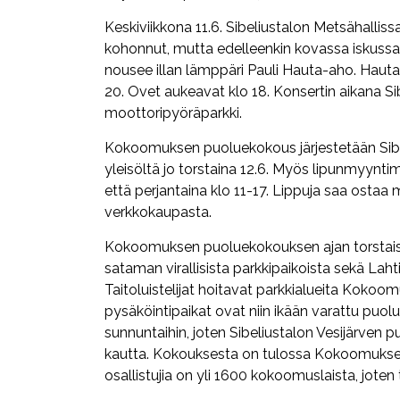
Keskiviikkona 11.6. Sibeliustalon Metsähallis
kohonnut, mutta edelleenkin kovassa iskussa 
nousee illan lämppäri Pauli Hauta-aho. Hauta-a
20. Ovet aukeavat klo 18. Konsertin aikana Si
moottoripyöräparkki.
Kokoomuksen puoluekokous järjestetään Sibeli
yleisöltä jo torstaina 12.6. Myös lipunmyynti
että perjantaina klo 11-17. Lippuja saa ostaa
verkkokaupasta.
Kokoomuksen puoluekokouksen ajan torstaista
sataman virallisista parkkipaikoista sekä Lah
Taitoluistelijat hoitavat parkkialueita Kokoo
pysäköintipaikat ovat niin ikään varattu puol
sunnuntaihin, joten Sibeliustalon Vesijärven 
kautta. Kokouksesta on tulossa Kokoomuksen 
osallistujia on yli 1600 kokoomuslaista, joten