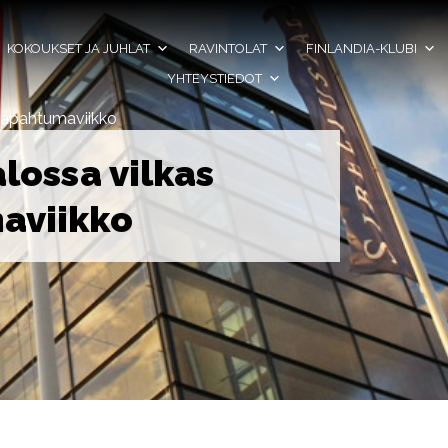
KOKOUKSET JA JUHLAT
RAVINTOLAT
FINLANDIA-KLUBI
YHTEYSTIEDOT
 tapahtumaviikko
alossa vilkas
aviikko