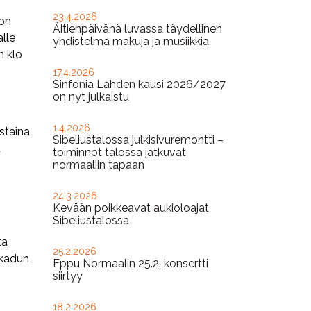
23.4.2026
oon
Äitienpäivänä luvassa täydellinen
lle
yhdistelmä makuja ja musiikkia
n klo
17.4.2026
Sinfonia Lahden kausi 2026/2027
on nyt julkaistu
1.4.2026
staina
Sibeliustalossa julkisivuremontti –
a
toiminnot talossa jatkuvat
normaaliin tapaan
24.3.2026
Kevään poikkeavat aukioloajat
Sibeliustalossa
ta
25.2.2026
ikadun
Eppu Normaalin 25.2. konsertti
siirtyy
18.2.2026