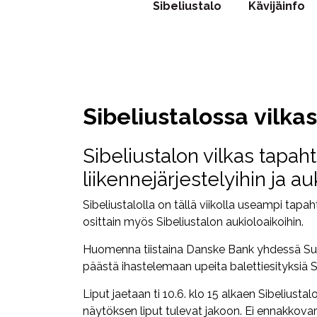
Sibeliustalo
Kävijäinfo
Sibeliustalossa vilka
Sibeliustalon vilkas tapah
liikennejärjestelyihin ja au
Sibeliustalolla on tällä viikolla useampi tapa
osittain myös Sibeliustalon aukioloaikoihin.
Huomenna tiistaina Danske Bank yhdessä Suom
päästä ihastelemaan upeita balettiesityksiä Si
Liput jaetaan ti 10.6. klo 15 alkaen Sibeliusta
näytöksen liput tulevat jakoon. Ei ennakkovara