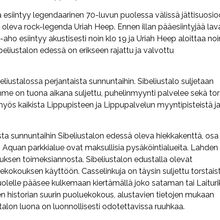
sa esiintyy legendaarinen 70-luvun puolessa välissä jättisuosi
oleva rock-legenda Uriah Heep. Ennen illan pääesiintyjää lava
ho esiintyy akustisesti noin klo 19 ja Uriah Heep aloittaa noi
beliustalon edessä on erikseen rajattu ja valvottu
ustalossa perjantaista sunnuntaihin. Sibeliustalo suljetaan
mme on tuona aikana suljettu, puhelinmyynti palvelee sekä tor
 myös kaikista Lippupisteen ja Lippupalvelun myyntipisteistä j
 sunnuntaihin Sibeliustalon edessä oleva hiekkakenttä, osa
ti Aquan parkkialue ovat maksullisia pysäköintialueita. Lahden
muksen toimeksiannosta. Sibeliustalon edustalla olevat
uekokouksen käyttöön. Casselinkuja on täysin suljettu torstais
puolelle pääsee kulkemaan kiertämällä joko sataman tai Laitur
historian suurin puoluekokous, alustavien tietojen mukaan
 talon luona on luonnollisesti odotettavissa ruuhkaa.