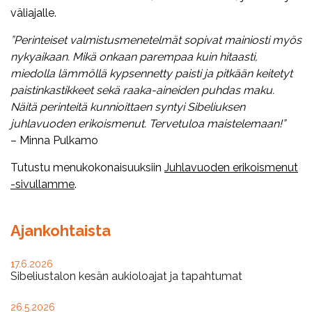
väliajalle.
”Perinteiset valmistusmenetelmät sopivat mainiosti myös
nykyaikaan. Mikä onkaan parempaa kuin hitaasti,
miedolla lämmöllä kypsennetty paisti ja pitkään keitetyt
paistinkastikkeet sekä raaka-aineiden puhdas maku.
Näitä perinteitä kunnioittaen syntyi Sibeliuksen
juhlavuoden erikoismenut. Tervetuloa maistelemaan!”
– Minna Pulkamo
Tutustu menukokonaisuuksiin
Juhlavuoden erikoismenut
-sivullamme
.
Ajankohtaista
17.6.2026
Sibeliustalon kesän aukioloajat ja tapahtumat
26.5.2026