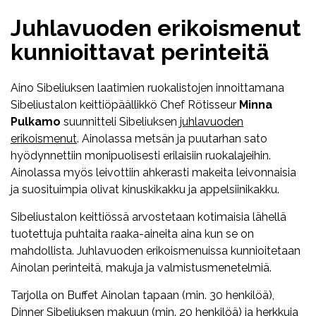
Juhlavuoden erikoismenut
kunnioittavat perinteitä
Aino Sibeliuksen laatimien ruokalistojen innoittamana
Sibeliustalon keittiöpäällikkö Chef Rötisseur
Minna
Pulkamo
suunnitteli Sibeliuksen
juhlavuoden
erikoismenut
. Ainolassa metsän ja puutarhan sato
hyödynnettiin monipuolisesti erilaisiin ruokalajeihin.
Ainolassa myös leivottiin ahkerasti makeita leivonnaisia
ja suosituimpia olivat kinuskikakku ja appelsiinikakku.
Sibeliustalon keittiössä arvostetaan kotimaisia lähellä
tuotettuja puhtaita raaka-aineita aina kun se on
mahdollista. Juhlavuoden erikoismenuissa kunnioitetaan
Ainolan perinteitä, makuja ja valmistusmenetelmiä.
Tarjolla on Buffet Ainolan tapaan (min. 30 henkilöä),
Dinner Sibeliuksen makuun (min. 20 henkilöä) ja herkkuja