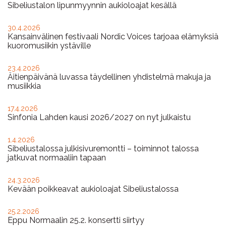
Sibeliustalon lipunmyynnin aukioloajat kesällä
30.4.2026
Kansainvälinen festivaali Nordic Voices tarjoaa elämyksiä
kuoromusiikin ystäville
23.4.2026
Äitienpäivänä luvassa täydellinen yhdistelmä makuja ja
musiikkia
17.4.2026
Sinfonia Lahden kausi 2026/2027 on nyt julkaistu
1.4.2026
Sibeliustalossa julkisivuremontti – toiminnot talossa
jatkuvat normaaliin tapaan
24.3.2026
Kevään poikkeavat aukioloajat Sibeliustalossa
25.2.2026
Eppu Normaalin 25.2. konsertti siirtyy