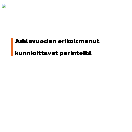
Skip
to
FI
content
Juhlavuoden erikoismenut
kunnioittavat perinteitä