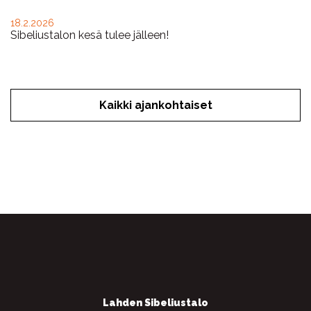
18.2.2026
Sibeliustalon kesä tulee jälleen!
Kaikki ajankohtaiset
Facebook
Twitter
WhatsApp
Lahden Sibeliustalo