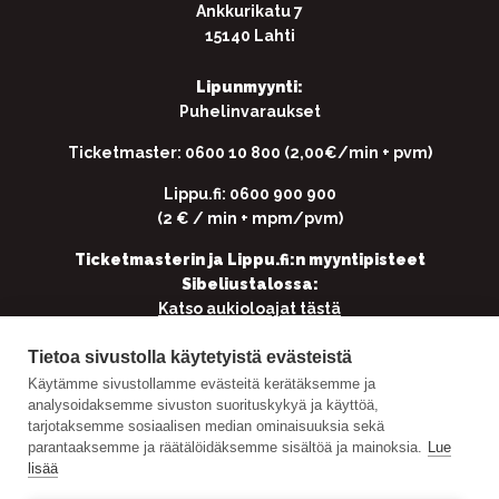
Ankkurikatu 7
15140 Lahti
Lipunmyynti:
Puhelinvaraukset
Ticketmaster: 0600 10 800 (2,00€/min + pvm)
Lippu.fi: 0600 900 900
(2 € / min + mpm/pvm)
Ticketmasterin ja Lippu.fi:n myyntipisteet
Sibeliustalossa:
Katso aukioloajat tästä
Tietoa sivustolla käytetyistä evästeistä
Käytämme sivustollamme evästeitä kerätäksemme ja
Yhteistyössä
analysoidaksemme sivuston suorituskykyä ja käyttöä,
tarjotaksemme sosiaalisen median ominaisuuksia sekä
parantaaksemme ja räätälöidäksemme sisältöä ja mainoksia.
Lue
lisää