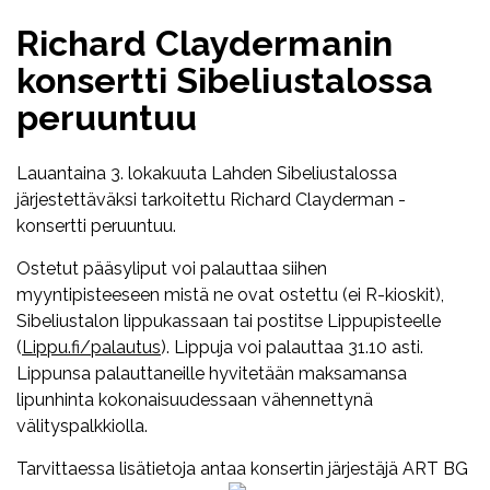
Richard Claydermanin
konsertti Sibeliustalossa
peruuntuu
Lauantaina 3. lokakuuta Lahden Sibeliustalossa
järjestettäväksi tarkoitettu Richard Clayderman -
konsertti peruuntuu.
Ostetut pääsyliput voi palauttaa siihen
myyntipisteeseen mistä ne ovat ostettu (ei R-kioskit),
Sibeliustalon lippukassaan tai postitse Lippupisteelle
(
Lippu.fi/palautus
). Lippuja voi palauttaa 31.10 asti.
Lippunsa palauttaneille hyvitetään maksamansa
lipunhinta kokonaisuudessaan vähennettynä
välityspalkkiolla.
Tarvittaessa lisätietoja antaa konsertin järjestäjä ART BG