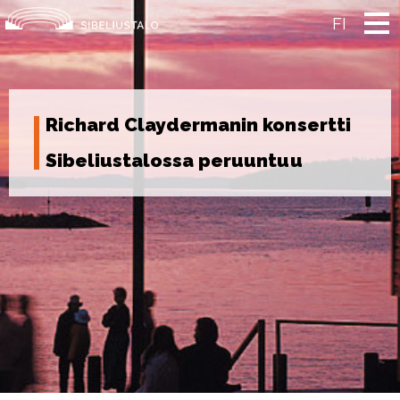
Skip
to
FI
content
Richard Claydermanin konsertti
Sibeliustalossa peruuntuu