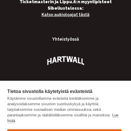
Ticketmasterin ja Lippu.fi:n myyntipisteet
Sibeliustalossa:
Katso aukioloajat tästä
Yhteistyössä
Tietoa sivustolla käytetyistä evästeistä
Käytämme sivustollamme evästeitä kerätäksemme ja
analysoidaksemme sivuston suorituskykyä ja käyttöä,
tarjotaksemme sosiaalisen median ominaisuuksia sekä
parantaaksemme ja räätälöidäksemme sisältöä ja mainoksia.
Lue
lisää