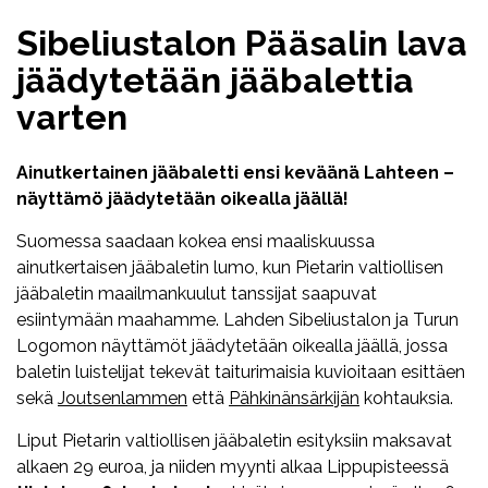
Sibeliustalon Pääsalin lava
jäädytetään jääbalettia
varten
Ainutkertainen jääbaletti ensi keväänä Lahteen –
näyttämö jäädytetään oikealla jäällä!
Suomessa saadaan kokea ensi maaliskuussa
ainutkertaisen jääbaletin lumo, kun Pietarin valtiollisen
jääbaletin maailmankuulut tanssijat saapuvat
esiintymään maahamme. Lahden Sibeliustalon ja Turun
Logomon näyttämöt jäädytetään oikealla jäällä, jossa
baletin luistelijat tekevät taiturimaisia kuvioitaan esittäen
sekä
Joutsenlammen
että
Pähkinänsärkijän
kohtauksia.
Liput Pietarin valtiollisen jääbaletin esityksiin maksavat
alkaen 29 euroa, ja niiden myynti alkaa Lippupisteessä