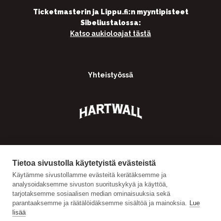
Ticketmasterin ja Lippu.fi:n myyntipisteet
Sibeliustalossa:
Katso aukioloajat tästä
Yhteistyössä
Tietoa sivustolla käytetyistä evästeistä
Käytämme sivustollamme evästeitä kerätäksemme ja
analysoidaksemme sivuston suorituskykyä ja käyttöä,
tarjotaksemme sosiaalisen median ominaisuuksia sekä
parantaaksemme ja räätälöidäksemme sisältöä ja mainoksia.
Lue
lisää