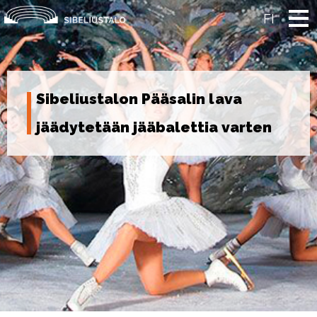
Skip
to
FI
content
Sibeliustalon Pääsalin lava
jäädytetään jääbalettia varten