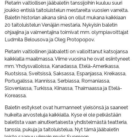
Pietarin valtiollisen jääbaletin tanssijoihin kuuluu suuri
joukko entisiä taitoluistelun mestareita vuosien varrelta.
Baletin historian aikana siinä on ollut mukana kaikkiaan
20 taitoluistelun Venäjän mestaria. Nykyisin baletin
ohjaajina ja valmentajina toimivat mm. olympiavoittajat
Ludmila Belousova ja Oleg Protopopov.
Pietarin valtiollinen jääbaletti on valloittanut katsojansa
kaikkialla maailmassa. Viime vuosina he ovat esiintyneet
mm. Yhdysvalloissa, Kanadassa, Etelä-Amerikassa,
Ruotsissa, Sveitsissä, Saksassa, Espanjassa, Kreikassa,
Portugalissa, Irlannissa, Serbiassa, Romaniassa,
Sloveniassa, Turkissa, Kiinassa, Thaimaassa ja Etelä-
Koreassa.
Baletin esitykset ovat hurmanneet yleisönsä ja saaneet
huikeita arvosteluja kaikkialla. Kyse ei ole pelkästään
baletista vaan ainutkertaisesta yhdistelmästä teatteria,
tanssia, pukuja ja taitoluistelua. Nyt tämä jääbaletin
loisto saapuu viimein myös Suomeen.