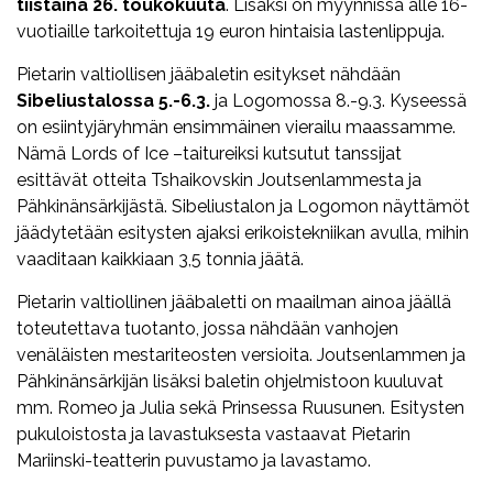
tiistaina 26. toukokuuta
. Lisäksi on myynnissä alle 16-
vuotiaille tarkoitettuja 19 euron hintaisia lastenlippuja.
Pietarin valtiollisen jääbaletin esitykset nähdään
Sibeliustalossa 5.-6.3.
ja Logomossa 8.-9.3. Kyseessä
on esiintyjäryhmän ensimmäinen vierailu maassamme.
Nämä Lords of Ice –taitureiksi kutsutut tanssijat
esittävät otteita Tshaikovskin Joutsenlammesta ja
Pähkinänsärkijästä. Sibeliustalon ja Logomon näyttämöt
jäädytetään esitysten ajaksi erikoistekniikan avulla, mihin
vaaditaan kaikkiaan 3,5 tonnia jäätä.
Pietarin valtiollinen jääbaletti on maailman ainoa jäällä
toteutettava tuotanto, jossa nähdään vanhojen
venäläisten mestariteosten versioita. Joutsenlammen ja
Pähkinänsärkijän lisäksi baletin ohjelmistoon kuuluvat
mm. Romeo ja Julia sekä Prinsessa Ruusunen. Esitysten
pukuloistosta ja lavastuksesta vastaavat Pietarin
Mariinski-teatterin puvustamo ja lavastamo.