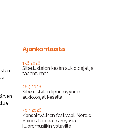
Ajankohtaista
17.6.2026
Sibeliustalon kesän aukioloajat ja
isten
tapahtumat
ki
26.5.2026
Sibeliustalon lipunmyynnin
järven
aukioloajat kesällä
stua
30.4.2026
Kansainvälinen festivaali Nordic
Voices tarjoaa elämyksiä
kuoromusiikin ystäville