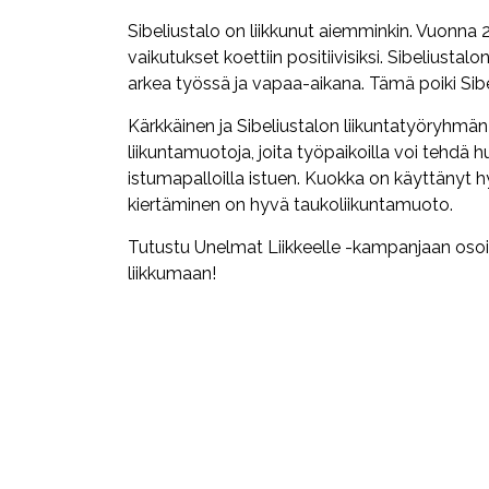
Sibeliustalo on liikkunut aiemminkin. Vuonna 
vaikutukset koettiin positiivisiksi. Sibeliustal
arkea työssä ja vapaa-aikana. Tämä poiki Sib
Kärkkäinen ja Sibeliustalon liikuntatyöryhmä
liikuntamuotoja, joita työpaikoilla voi tehdä 
istumapalloilla istuen. Kuokka on käyttänyt h
kiertäminen on hyvä taukoliikuntamuoto.
Tutustu Unelmat Liikkeelle -kampanjaan oso
liikkumaan!