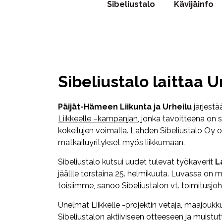
Sibeliustalo
Kävijäinfo
Sibeliustalo laittaa U
Päijät-Hämeen Liikunta ja Urheilu
järjest
Liikkeelle –kampanjan
, jonka tavoitteena on 
kokeilujen voimalla. Lahden Sibeliustalo Oy
matkailuyritykset myös liikkumaan.
Sibeliustalo kutsui uudet tulevat työkaverit
L
jäällle torstaina 25. helmikuuta. Luvassa o
toisiimme, sanoo Sibeliustalon vt. toimitusjo
Unelmat Liikkelle -projektin vetäjä, maajou
Sibeliustalon aktiiviseen otteeseen ja muistut