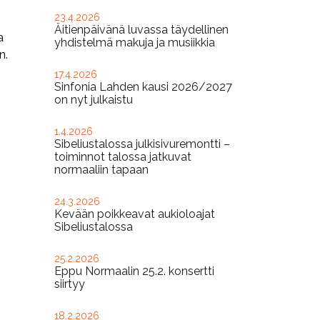
23.4.2026
Äitienpäivänä luvassa täydellinen
a
yhdistelmä makuja ja musiikkia
n.
17.4.2026
Sinfonia Lahden kausi 2026/2027
on nyt julkaistu
1.4.2026
Sibeliustalossa julkisivuremontti –
toiminnot talossa jatkuvat
normaaliin tapaan
24.3.2026
Kevään poikkeavat aukioloajat
Sibeliustalossa
25.2.2026
Eppu Normaalin 25.2. konsertti
siirtyy
18.2.2026