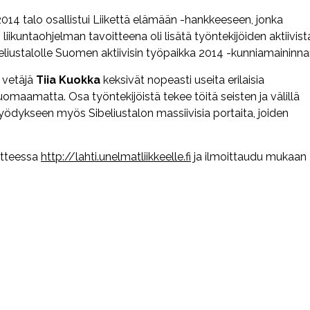
2014 talo osallistui Liikettä elämään -hankkeeseen, jonka
on liikuntaohjelman tavoitteena oli lisätä työntekijöiden aktiivist
eliustalolle Suomen aktiivisin työpaikka 2014 -kunniamaininna
n vetäjä
Tiia Kuokka
keksivät nopeasti useita erilaisia
huomaamatta. Osa työntekijöistä tekee töitä seisten ja välillä
yödykseen myös Sibeliustalon massiivisia portaita, joiden
itteessa
http://lahti.unelmatliikkeelle.fi
ja ilmoittaudu mukaan