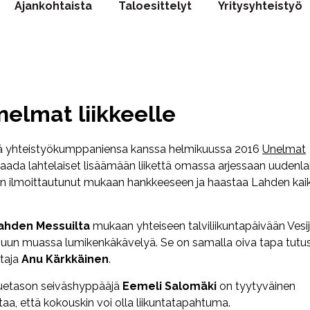
Ajankohtaista
Taloesittelyt
Yritysyhteistyö
nelmat liikkeelle
ää yhteistyökumppaniensa kanssa helmikuussa 2016
Unelmat
saada lahtelaiset lisäämään liikettä omassa arjessaan uudenla
 on ilmoittautunut mukaan hankkeeseen ja haastaa Lahden kaik
ahden Messuilta
mukaan yhteiseen talviliikuntapäivään Vesi
n muun muassa lumikenkäkävelyä. Se on samalla oiva tapa tutu
htaja
Anu Kärkkäinen
.
kkuetason seiväshyppääjä
Eemeli Salomäki
on tyytyväinen
taa, että kokouskin voi olla liikuntatapahtuma.