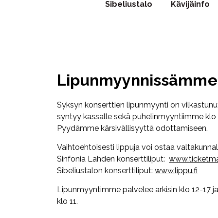
Sibeliustalo
Kävijäinfo
Lipunmyynnissämme a
Syksyn konserttien lipunmyynti on vilkastunut
syntyy kassalle sekä puhelinmyyntiimme klo 1
Pyydämme kärsivällisyyttä odottamiseen.
Vaihtoehtoisesti lippuja voi ostaa valtakunnall
Sinfonia Lahden konserttiliput:
www.ticketmas
Sibeliustalon konserttiliput:
www.lippu.fi
Lipunmyyntimme palvelee arkisin klo 12-17 ja
klo 11.