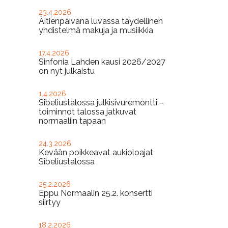
23.4.2026
Äitienpäivänä luvassa täydellinen
yhdistelmä makuja ja musiikkia
17.4.2026
Sinfonia Lahden kausi 2026/2027
on nyt julkaistu
1.4.2026
Sibeliustalossa julkisivuremontti –
toiminnot talossa jatkuvat
normaaliin tapaan
24.3.2026
Kevään poikkeavat aukioloajat
Sibeliustalossa
25.2.2026
Eppu Normaalin 25.2. konsertti
siirtyy
18.2.2026