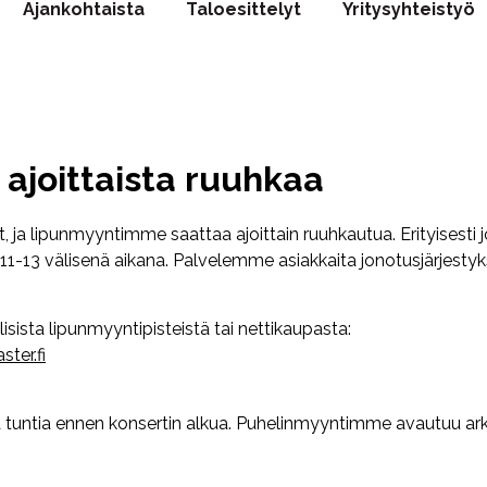
Ajankohtaista
Taloesittelyt
Yritysyhteistyö
joittaista ruuhkaa
, ja lipunmyyntimme saattaa ajoittain ruuhkautua. Erityisesti 
1-13 välisenä aikana. Palvelemme asiakkaita jonotusjärjestyk
isista lipunmyyntipisteistä tai nettikaupasta:
ter.fi
 tuntia ennen konsertin alkua. Puhelinmyyntimme avautuu ark