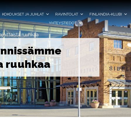
KOKOUKSET JA JUHLAT
RAVINTOLAT
FINLANDIA-KLUBI
YHTEYSTIEDOT
oittaista ruuhkaa
ynnissämme
ta ruuhkaa