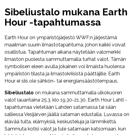
Sibeliustalo mukana Earth
Hour -tapahtumassa
Earth Hour on ympäristöjärjestö WWF:n järjestämä
maailman suurin ilmastotapahtuma, johon kaikki voivat
osallistua. Tapahtuman aikana näytetään valomerkki
ilmaston puolesta sammuttamalla turhat valot. Tämän
symbolisen eleen avulla jokainen voi ilmaista huolensa
ympäristön tilasta ja ilmastokriisistä päättäjille. Earth
Hour ei siis ole sähkön- tai energiansäästötempaus.
Sibeliustalo
on mukana sammuttamalla ulkokuoren
valot lauantaina 25.3. klo 19.30-21.30. Earth Hour Lahti -
tapahtumaa vietetään Lahden satamassa tai sään
salliessa Vesijärven jäällä sataman edustalla. Luvassa on
elävää tulta, elämyksiä, keskusteluja ja lämmikettä.
Sammuta kotisi valot ja tule satamaan katsomaan, kun