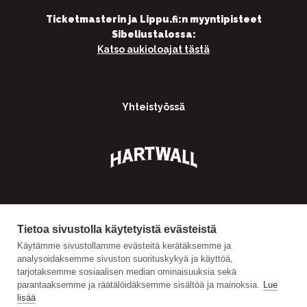
Ticketmasterin ja Lippu.fi:n myyntipisteet
Sibeliustalossa:
Katso aukioloajat tästä
Yhteistyössä
Tietoa sivustolla käytetyistä evästeistä
Käytämme sivustollamme evästeitä kerätäksemme ja
analysoidaksemme sivuston suorituskykyä ja käyttöä,
tarjotaksemme sosiaalisen median ominaisuuksia sekä
parantaaksemme ja räätälöidäksemme sisältöä ja mainoksia.
Lue
lisää