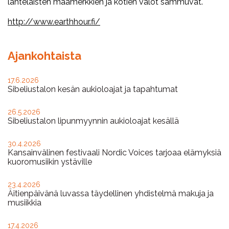
lahtelaisten maamerkkien ja kotien valot sammuvat.
http://www.earthhour.fi/
Ajankohtaista
17.6.2026
Sibeliustalon kesän aukioloajat ja tapahtumat
26.5.2026
Sibeliustalon lipunmyynnin aukioloajat kesällä
30.4.2026
Kansainvälinen festivaali Nordic Voices tarjoaa elämyksiä
kuoromusiikin ystäville
23.4.2026
Äitienpäivänä luvassa täydellinen yhdistelmä makuja ja
musiikkia
17.4.2026