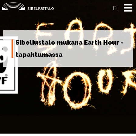
Skip
to
FI
content
Sibeliustalo mukana Earth Hour -
tapahtumassa