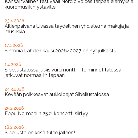
Kansainvälinen festivaali Nordic Voices tarjoaa elämyksiä
kuoromusiikin ystäville
23.4.2026
Äitienpäivänä luvassa täydellinen yhdistelmä makuja ja
musiikkia
17.4.2026
Sinfonia Lahden kausi 2026/2027 on nyt julkaistu
1.4.2026
Sibeliustalossa julkisivuremontti – toiminnot talossa
jatkuvat normaaliin tapaan
24.3.2026
Kevään poikkeavat aukioloajat Sibeliustalossa
25.2.2026
Eppu Normaalin 25.2. konsertti siirtyy
18.2.2026
Sibeliustalon kesä tulee jälleen!