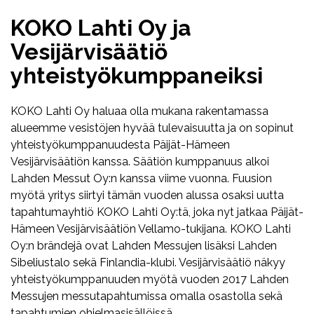
KOKO Lahti Oy ja
Vesijärvisäätiö
yhteistyökumppaneiksi
KOKO Lahti Oy haluaa olla mukana rakentamassa
alueemme vesistöjen hyvää tulevaisuutta ja on sopinut
yhteistyökumppanuudesta Päijät-Hämeen
Vesijärvisäätiön kanssa. Säätiön kumppanuus alkoi
Lahden Messut Oy:n kanssa viime vuonna. Fuusion
myötä yritys siirtyi tämän vuoden alussa osaksi uutta
tapahtumayhtiö KOKO Lahti Oy:tä, joka nyt jatkaa Päijät-
Hämeen Vesijärvisäätiön Vellamo-tukijana. KOKO Lahti
Oy:n brändejä ovat Lahden Messujen lisäksi Lahden
Sibeliustalo sekä Finlandia-klubi. Vesijärvisäätiö näkyy
yhteistyökumppanuuden myötä vuoden 2017 Lahden
Messujen messutapahtumissa omalla osastolla sekä
tapahtumien ohjelmasisällöissä.