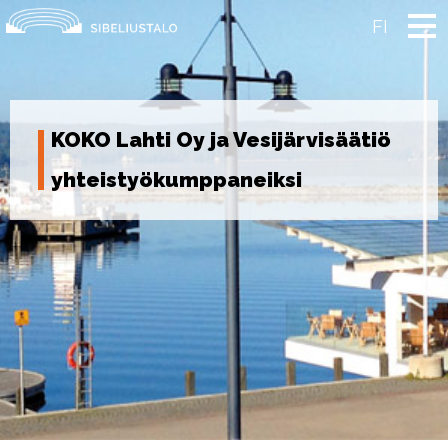
Skip
to
FI
content
KOKO Lahti Oy ja Vesijärvisäätiö
yhteistyökumppaneiksi