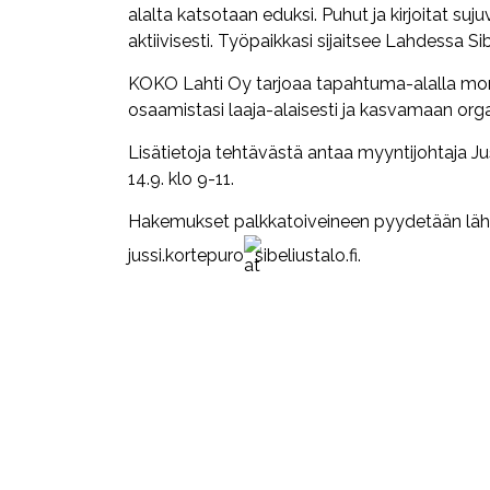
alalta katsotaan eduksi. Puhut ja kirjoitat su
aktiivisesti. Työpaikkasi sijaitsee Lahdessa Sib
KOKO Lahti Oy tarjoaa tapahtuma-alalla moni
osaamistasi laaja-alaisesti ja kasvamaan or
Lisätietoja tehtävästä antaa myyntijohtaja Jus
14.9. klo 9-11.
Hakemukset palkkatoiveineen pyydetään lähe
jussi.kortepuro
sibeliustalo.fi
.