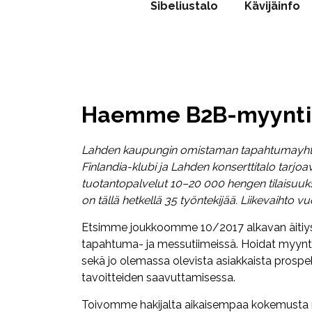
Sibeliustalo
Kävijäinfo
Haemme B2B-myyntip
Lahden kaupungin omistaman tapahtumayhtiö
Finlandia-klubi ja Lahden konserttitalo tarj
tuotantopalvelut 10–20 000 hengen tilaisuuks
on tällä hetkellä 35 työntekijää. Liikevaihto 
Etsimme joukkoomme 10/2017 alkavan äitiyslo
tapahtuma- ja messutiimeissä. Hoidat myyntip
sekä jo olemassa olevista asiakkaista prospek
tavoitteiden saavuttamisessa.
Toivomme hakijalta aikaisempaa kokemust