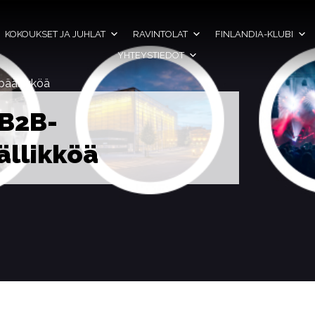
KOKOUKSET JA JUHLAT
RAVINTOLAT
FINLANDIA-KLUBI
YHTEYSTIEDOT
äällikköä
B2B-
ällikköä