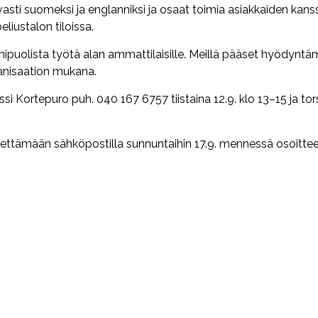
juvasti suomeksi ja englanniksi ja osaat toimia asiakkaiden kans
eliustalon tiloissa.
puolista työtä alan ammattilaisille. Meillä pääset hyödynt
ganisaation mukana.
si Kortepuro puh. 040 167 6757 tiistaina 12.9. klo 13–15 ja tor
ttämään sähköpostilla sunnuntaihin 17.9. mennessä osoitte