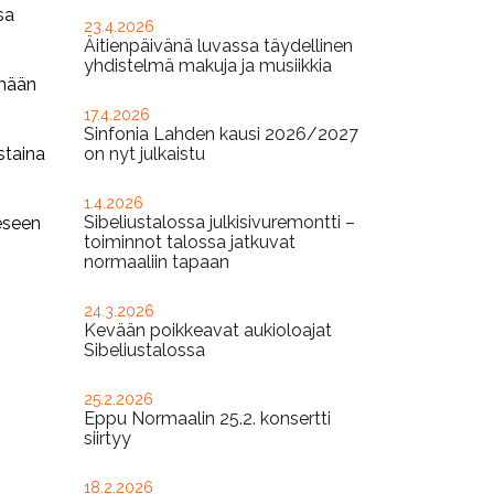
sa
23.4.2026
Äitienpäivänä luvassa täydellinen
yhdistelmä makuja ja musiikkia
ämään
17.4.2026
Sinfonia Lahden kausi 2026/2027
staina
on nyt julkaistu
1.4.2026
Sibeliustalossa julkisivuremontti –
eseen
toiminnot talossa jatkuvat
normaaliin tapaan
24.3.2026
Kevään poikkeavat aukioloajat
Sibeliustalossa
25.2.2026
Eppu Normaalin 25.2. konsertti
siirtyy
18.2.2026