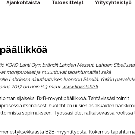
Ajankohtaista
Taloesittelyt
Yritysyhteistyö
äällikköä
 KOKO Lahti Oy:n brändit Lahden Messut, Lahden Sibeliusta
oavat monipuoliset ja muuntuvat tapahtumatilat sekä
ille Lahdessa ainutlaatuisen luonnon äärellä.
Yhtiön palveluk
vuonna 2017 on noin 6,3 meur.
www.kokolahti.fi
man sijaiseksi B2B-myyntipäällikköä. Tehtävissäsi toimit
rosessia itsenäisesti huolehtien uusien asiakkaiden hankkim
toinnista sopimukseen. Työssäsi olet ratkaisevassa roolissa t
a menestyksekkäästä B2B-myyntityöstä. Kokemus tapahtum