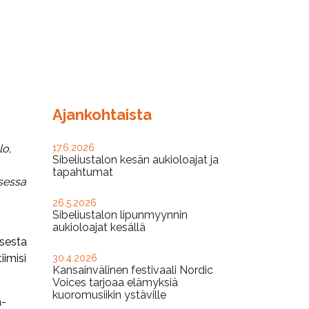
Ajankohtaista
lo,
17.6.2026
Sibeliustalon kesän aukioloajat ja
tapahtumat
sessa
26.5.2026
Sibeliustalon lipunmyynnin
aukioloajat kesällä
isesta
iimisi
30.4.2026
Kansainvälinen festivaali Nordic
Voices tarjoaa elämyksiä
kuoromusiikin ystäville
a-