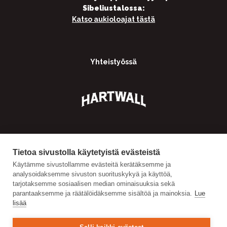
Sibeliustalossa:
Katso aukioloajat tästä
Yhteistyössä
Tietoa sivustolla käytetyistä evästeistä
Käytämme sivustollamme evästeitä kerätäksemme ja
analysoidaksemme sivuston suorituskykyä ja käyttöä,
tarjotaksemme sosiaalisen median ominaisuuksia sekä
parantaaksemme ja räätälöidäksemme sisältöä ja mainoksia.
Lue
lisää