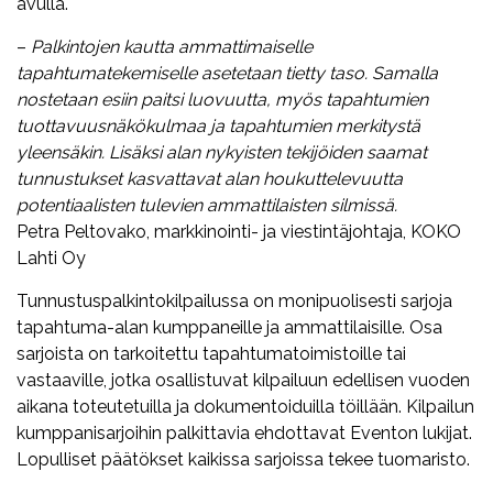
avulla.
–
Palkintojen kautta ammattimaiselle
tapahtumatekemiselle asetetaan tietty taso. Samalla
nostetaan esiin paitsi luovuutta, myös tapahtumien
tuottavuusnäkökulmaa ja tapahtumien merkitystä
yleensäkin. Lisäksi alan nykyisten tekijöiden saamat
tunnustukset kasvattavat alan houkuttelevuutta
potentiaalisten tulevien ammattilaisten silmissä.
Petra Peltovako, markkinointi- ja viestintäjohtaja, KOKO
Lahti Oy
Tunnustuspalkintokilpailussa on monipuolisesti sarjoja
tapahtuma-alan kumppaneille ja ammattilaisille. Osa
sarjoista on tarkoitettu tapahtumatoimistoille tai
vastaaville, jotka osallistuvat kilpailuun edellisen vuoden
aikana toteutetuilla ja dokumentoiduilla töillään. Kilpailun
kumppanisarjoihin palkittavia ehdottavat Eventon lukijat.
Lopulliset päätökset kaikissa sarjoissa tekee tuomaristo.