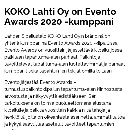
KOKO Lahti Oy on Evento
Awards 2020 -kumppani
Lahden Sibeliustalo KOKO Lahti Oy:n brändinä on
yhtenä kumppanina Evento Awards 2020 -kilpailussa.
Evento Awards on vuosittain järjestettävä kilpailu, jossa
palkitaan tapahtuma-alan parhaat. Palkintoja
tavoittelevat tapahtuma-alan luotettavimmat ja parhaat
kumppanit sekä tapahtumien tekijät omilla töillään.
Evento järjestää Evento Awards –
tunnustuspalkintokilpailun tapahtuma-alan kiinnostusta,
arvostusta ja näkyvyyttä edistääkseen. Sen
tarkoituksena on toimia puolueettomana alustana
kilpailulle ja palkita vuosittain kaikkia niitä tahoja ja
henkilöitä, joilla on oikeanlaista asennetta, ammattitaitoa
ja kykyä saavuttaa asetetut tavoitteet tapahtumien