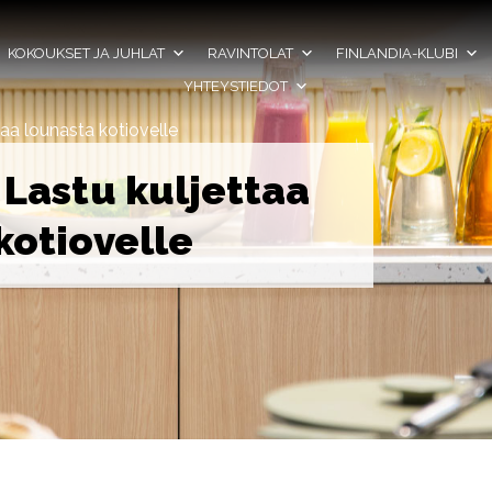
KOKOUKSET JA JUHLAT
RAVINTOLAT
FINLANDIA-KLUBI
YHTEYSTIEDOT
taa lounasta kotiovelle
 Lastu kuljettaa
kotiovelle