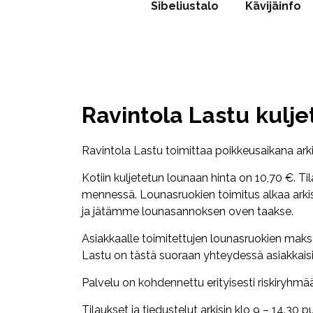
Sibeliustalo
Kävijäinfo
Ravintola Lastu kulje
Ravintola Lastu toimittaa poikkeusaikana ark
Kotiin kuljetetun lounaan hinta on 10,70 €. Ti
mennessä. Lounasruokien toimitus alkaa arkis
ja jätämme lounasannoksen oven taakse.
Asiakkaalle toimitettujen lounasruokien mak
Lastu on tästä suoraan yhteydessä asiakkaisi
Palvelu on kohdennettu erityisesti riskiryhmää
Tilaukset ja tiedustelut arkisin klo 9 – 14.3