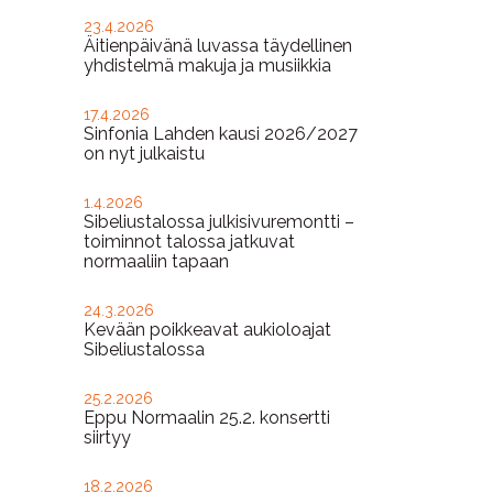
23.4.2026
Äitienpäivänä luvassa täydellinen
yhdistelmä makuja ja musiikkia
17.4.2026
Sinfonia Lahden kausi 2026/2027
on nyt julkaistu
1.4.2026
Sibeliustalossa julkisivuremontti –
toiminnot talossa jatkuvat
normaaliin tapaan
24.3.2026
Kevään poikkeavat aukioloajat
Sibeliustalossa
25.2.2026
Eppu Normaalin 25.2. konsertti
siirtyy
18.2.2026