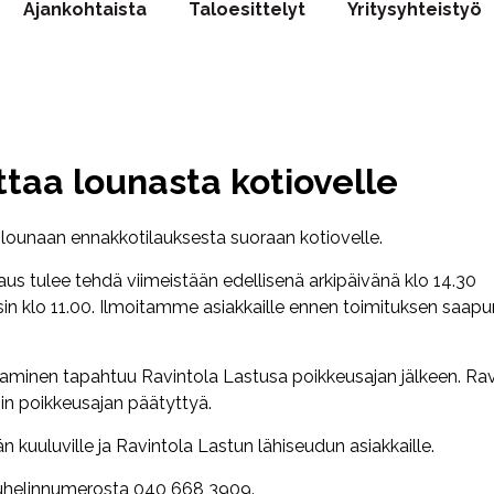
Ajankohtaista
Taloesittelyt
Yritysyhteistyö
ttaa lounasta kotiovelle
ilounaan ennakkotilauksesta suoraan kotiovelle.
laus tulee tehdä viimeistään edellisenä arkipäivänä klo 14.30
in klo 11.00. Ilmoitamme asiakkaille ennen toimituksen saap
saminen tapahtuu Ravintola Lastusa poikkeusajan jälkeen. Rav
in poikkeusajan päätyttyä.
n kuuluville ja Ravintola Lastun lähiseudun asiakkaille.
0 puhelinnumerosta 040 668 3909.