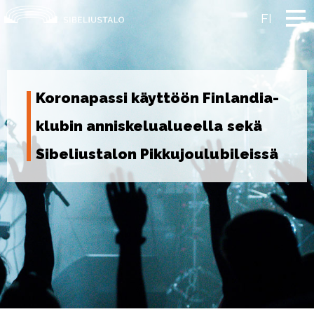
Skip
to
FI
content
Koronapassi käyttöön Finlandia-
klubin anniskelualueella sekä
Sibeliustalon Pikkujoulubileissä