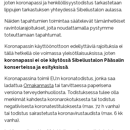
joten koronapassi ja henkilöllisyystodistus tarkastetaan
lippujen tarkastuksen yhteydessä Sibeliustalon aulassa.
Näiden tapahtumien toimintaa säätelevät tämänhetkiset
ravintolarajoitukset, joita noudattamalla pystymme
toteuttamaan tapahtumat.
Koronapassin käyttöönottoon edellyttäviä rajoituksia ei
tällä hetkellä ole voimassa yleisötilaisuuksissa, joten
koronapassi ei ole käytössä Sibeliustalon Pääsalin
konserteissa ja esityksissä
.
Koronapassina toimii EU:n koronatodistus, jonka saa
ladattua
Omakannasta
tai tarvittaessa paperisena
versiona terveydenhuollosta. Todistuksessa tulee olla
merkinnät kahdesta koronarokotuksesta tai todistus
negatiivisesta koronatestituloksesta (max. 72 h vanha)
tai todistus sairastetusta koronavirustaudista (max. 6 kk
vanha).