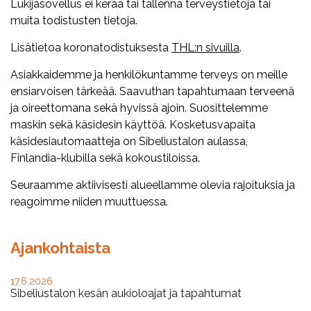
Lukijasovellus ei kerää tai tallenna terveystietoja tai
muita todistusten tietoja.
Lisätietoa koronatodistuksesta
THL:n sivuilla
.
Asiakkaidemme ja henkilökuntamme terveys on meille
ensiarvoisen tärkeää. Saavuthan tapahtumaan terveenä
ja oireettomana sekä hyvissä ajoin. Suosittelemme
maskin sekä käsidesin käyttöä. Kosketusvapaita
käsidesiautomaatteja on Sibeliustalon aulassa,
Finlandia-klubilla sekä kokoustiloissa.
Seuraamme aktiivisesti alueellamme olevia rajoituksia ja
reagoimme niiden muuttuessa.
Ajankohtaista
17.6.2026
Sibeliustalon kesän aukioloajat ja tapahtumat