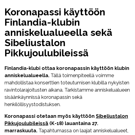
Koronapassi käyttöön
Finlandia-klubin
anniskelualueella sekä
Sibeliustalon
Pikkujoulubileissä
Finlandia-klubi ottaa koronapassin käyttöön klubin
anniskelualueella.
Tällä toimenpiteellä voimme
mahdollistaa konserttien toteutumisen klubilla nykyisten
ravintolarajoitusten aikana. Tarkistamme anniskelualueen
sisäänkäynnissä koronapassin sekä
henkilöllisyystodistuksen.
Koronapassi otetaan myös käyttöön
Sibeliustalon
Pikkujoulubileissä
(K-18) lauantaina 27.
marraskuuta.
Tapahtumassa on laajat anniskelualueet,