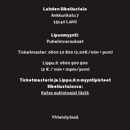
Lahden Sibeliustalo
Ankkurikatu 7
15140 Lahti
Lipunmyynti:
Puhelinvaraukset
Ticketmaster: 0600 10 800 (2,00€/min + pvm)
Lippu.fi: 0600 900 900
(2 € / min + mpm/pvm)
Ticketmasterin ja Lippu.fi:n myyntipisteet
Sibeliustalossa:
Katso aukioloajat tästä
Yhteistyössä