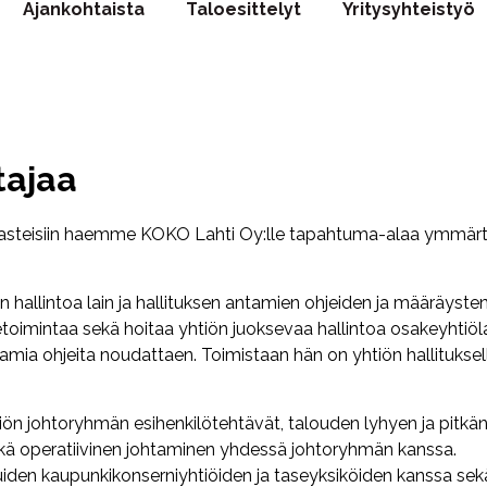
Ajankohtaista
Taloesittelyt
Yritysyhteistyö
tajaa
n haasteisiin haemme KOKO Lahti Oy:lle tapahtuma-alaa ymmär
n hallintoa lain ja hallituksen antamien ohjeiden ja määräyste
ketoimintaa sekä hoitaa yhtiön juoksevaa hallintoa osakeyhtiöl
amia ohjeita noudattaen. Toimistaan hän on yhtiön hallituksel
htiön johtoryhmän esihenkilötehtävät, talouden lyhyen ja pitkä
sekä operatiivinen johtaminen yhdessä johtoryhmän kanssa.
muiden kaupunkikonserniyhtiöiden ja taseyksiköiden kanssa sek