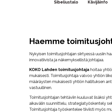
Sibeliustalo
Kävijäinfo
Haemme toimitusjoh
Nykyisen toimitusjohtajan siirtyessä uusii
innovatiivista ja näkemyksellistä johtajaa.
KOKO Lahden toimitusjohtaja
hoitaa yhtiö
mukaisesti. Toimitusjohtaja valvoo yhtiön lii
määräysten mukaisesti yhtiön hallituksen ant
vastuullinen.
Toimitusjohtajan tehtäviin kuuluvat lisäksi y
aikavälin suunnittelu, strategiatyöskentely 
Toimitusjohtaja työskentelee tiiviisti myös 