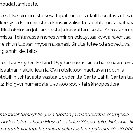
n noudattamisesta.
luliiketoiminnasta sekä tapahtuma- tai kulttuurialasta. Lisä
 näkemystä kotimaisista ja kansainvälisistä tapahtumista, vahva
 liiketoiminnan johtamisesta ja kasvattamisesta. Arvostamm
tamista. Tehtävässä menestyminen edellyttää kykyä rakentaa
mme sinun tuovan myös mukanasi. Sinulla tulee olla soveltuva
lannin kielitaito.
oteuttaa Boyden Finland. Pyydämmekin sinua hakemaan teh
isääthän hakukirjeen ja CV:n otsikkoon haettavan roolin ja
eluihin tehtävästä vastaa Boydenilta Carita Lahti. Caritan ta
na 9.2. klo 9–11 numerosta 050 500 3003 tai sähköpostitse
a tapahtumayhtiö, joka tuottaa ja mahdollistaa elämyksiä
O Lahden talot Lahden Messut, Lahden Sibeliustalo, Finlandia-kl
 ja muuntuvat tapahtumatilat sekä tuotantopalvelut 10–20 00