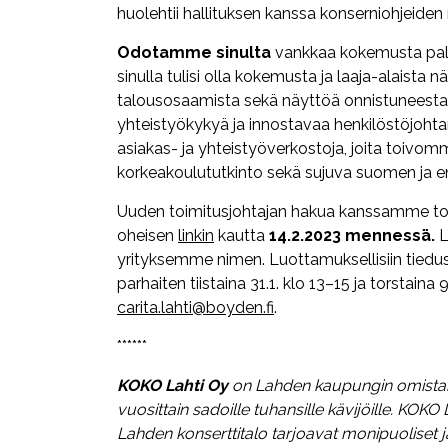
huolehtii hallituksen kanssa konserniohjeide
Odotamme sinulta
vankkaa kokemusta palve
sinulla tulisi olla kokemusta ja laaja-alaista
talousosaamista sekä näyttöä onnistuneesta
yhteistyökykyä ja innostavaa henkilöstöjoh
asiakas- ja yhteistyöverkostoja, joita toivo
korkeakoulututkinto sekä sujuva suomen ja eng
Uuden toimitusjohtajan hakua kanssamme t
oheisen
linkin
kautta
14.2.2023 mennessä.
L
yrityksemme nimen. Luottamuksellisiin tiedust
parhaiten tiistaina 31.1. klo 13–15 ja torstai
carita.lahti@boyden.fi
.
******
KOKO Lahti Oy
on Lahden kaupungin omistam
vuosittain sadoille tuhansille kävijöille. KOK
Lahden konserttitalo tarjoavat monipuoliset