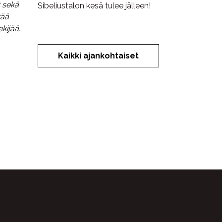
t sekä
Sibeliustalon kesä tulee jälleen!
tää
kijää.
Kaikki ajankohtaiset