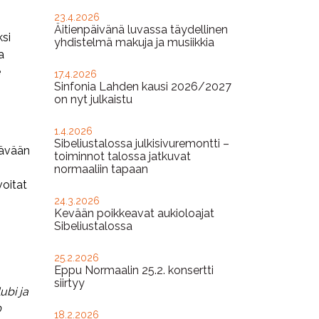
23.4.2026
Äitienpäivänä luvassa täydellinen
ksi
yhdistelmä makuja ja musiikkia
a
e
17.4.2026
Sinfonia Lahden kausi 2026/2027
on nyt julkaistu
1.4.2026
Sibeliustalossa julkisivuremontti –
tävään
toiminnot talossa jatkuvat
normaaliin tapaan
voitat
24.3.2026
Kevään poikkeavat aukioloajat
Sibeliustalossa
25.2.2026
Eppu Normaalin 25.2. konsertti
siirtyy
ubi ja
0
18.2.2026