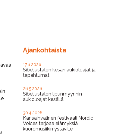
Ajankohtaista
tävää
17.6.2026
Sibeliustalon kesän aukioloajat ja
tapahtumat
n
26.5.2026
ain
Sibeliustalon lipunmyynnin
le
aukioloajat kesällä
30.4.2026
n
Kansainvälinen festivaali Nordic
Voices tarjoaa elämyksiä
kuoromusiikin ystäville
ä