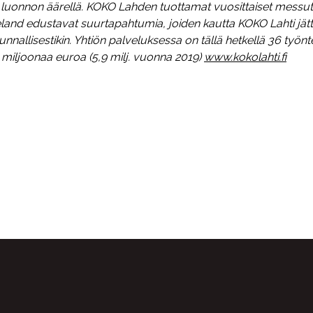
n luonnon äärellä. KOKO Lahden tuottamat vuosittaiset messu
land edustavat suurtapahtumia, joiden kautta KOKO Lahti jät
kunnallisestikin. Yhtiön palveluksessa on tällä hetkellä 36 työnte
 miljoonaa euroa (5,9 milj. vuonna 2019)
www.kokolahti.fi