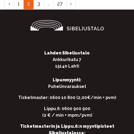
‹
1
2
3
…
27
›
Lahden Sibeliustalo
Ankkurikatu 7
15140 Lahti
Lipunmyynti:
Puhelinvaraukset
Ticketmaster: 0600 10 800 (2,00€/min + pvm)
Lippu.fi: 0600 900 900
(2 € / min + mpm/pvm)
Ticketmasterin ja Lippu.fi:n myyntipisteet
Sibeliustalossa: