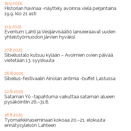
Ajankohtaista
19.9.2025
Historian havinaa -näyttely avoinna vielä perjantaina
19.9. klo 21 asti
11.9.2025
Eventum Lahti ja Vesijärvisäätiö lanseeraavat uuden
yhteistyömuodon järvien hyväksi
27.8.2025
Sibeliustalo kutsuu kylään – Avoimien ovien päivää
vietetään 13. syyskuuta
26.8.2025
Sibelius-festivaalin Ainolan antimia -buffet Lastussa
22.8.2025
Sataman Yö -tapahtuma vaikuttaa sataman alueen
pysäköintiin 26.–31.8.
18.8.2025
Työmarkkinaseminaari kokoaa 20.–21. elokuuta
ennätysyleisön Lahteen