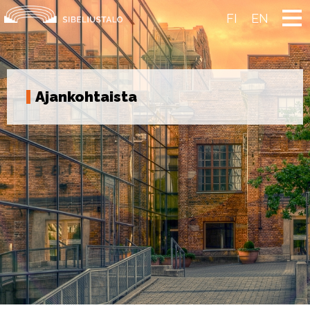
Skip
to
FI
EN
content
Ajankohtaista