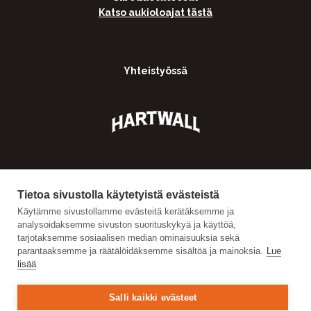
Katso aukioloajat tästä
Yhteistyössä
Tietoa sivustolla käytetyistä evästeistä
Käytämme sivustollamme evästeitä kerätäksemme ja
analysoidaksemme sivuston suorituskykyä ja käyttöä,
tarjotaksemme sosiaalisen median ominaisuuksia sekä
parantaaksemme ja räätälöidäksemme sisältöä ja mainoksia.
Lue
lisää
Salli kaikki evästeet